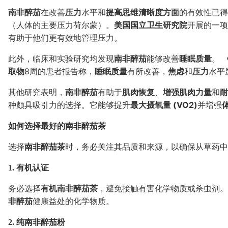
南非醉茄
在改善
压力
水平和
提高思维清晰度方面
的有效性已得
（人体的主要压力荷尔蒙）。
美国国立卫生研究院
开展的一项
有助于他们更有效地管理压力。
此外，临床和实验研究均发现
南非醉茄
能够改善
睡眠质量
。
取物
8周的患者报告称，
睡眠质量
有所改善，
焦虑
和
压力
水平
其他研究表明，
南非醉茄
有助于
肌肉恢复
、
增强肌肉力量
和
耐
种颇具吸引力的选择。它能够提升
最大摄氧量 (VO2)
并增强
如何选择最好的南非醉茄茶
选择
南非醉茄茶
时，务必关注其品质和来源，以确保从草药中
1. 有机认证
务必选择
有机
南非醉茄茶
，避免接触有害化学物质或杀虫剂。
非醉茄
健康益处的化学物质。
2. 纯南非醉茄粉