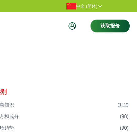
感谢您访问我们的网站。
欢迎访问
中文 (简体)
获取报价
类别
康知识
(
112
)
方和成分
(
98
)
场趋势
(
90
)