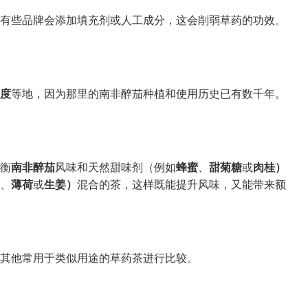
有些品牌会添加填充剂或人工成分，这会削弱草药的功效。
度
等地，因为那里的南非醉茄种植和使用历史已有数千年。
衡
南非醉茄
风味和天然甜味剂（例如
蜂蜜
、
甜菊糖
或
肉桂）
、
薄荷
或
生姜）
混合的茶，这样既能提升风味，又能带来额
其他常用于类似用途的草药茶进行比较。