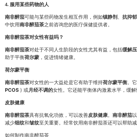
4. 服用某些药物的人
南非醉茄
可能与某些药物发生相互作用，例如
镇静剂
、
抗抑郁
中饮用
南非醉茄茶
之前咨询您的医疗保健提供者。
南非醉茄茶对女性有益吗？
南非醉茄茶
对处于不同人生阶段的女性尤其有益，包括
缓解压
助于平衡
荷尔蒙
，促进情绪健康。
荷尔蒙平衡
南非醉茄茶
对女性的一大益处是它有助于维持
荷尔蒙平衡
。它
PCOS
) 或
月经不调的
女性。它还能平衡体内激素水平，缓解
皮肤健康
南非醉茄茶
具有抗氧化功效，可以改善
皮肤健康
。
南非醉茄
以
减少
细纹
和
皱纹
至关重要。经常饮用南非醉茄茶还可以帮助减
如何制作南非醉茄茶