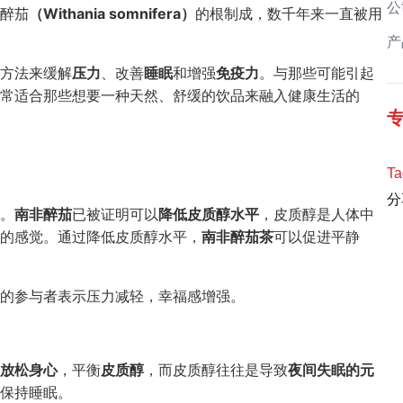
公
醉茄
（Withania somnifera）
的根制成，数千年来一直被用
产
方法来缓解
压力
、改善
睡眠
和增强
免疫力
。与那些可能引起
常适合那些想要一种天然、舒缓的饮品来融入健康生活的
Ta
分
。
南非醉茄
已被证明可以
降低皮质醇水平
，皮质醇是人体中
的感觉。通过降低皮质醇水平，
南非醉茄茶
可以促进平静
的参与者表示压力减轻，幸福感增强。
放松身心
，平衡
皮质醇
，而皮质醇往往是导致
夜间失眠的元
保持睡眠。