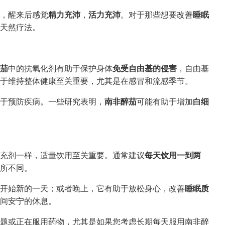
，醒来后感觉
精力充沛
，
活力充沛
。对于那些想要改善
睡眠
天然疗法。
茄
中的抗氧化剂有助于保护身体
免受自由基的侵害
，自由基
于维持整体健康至关重要，尤其是在感冒和流感季节。
于预防疾病。一些研究表明，
南非醉茄
可能有助于增加
白细
充剂一样，适量饮用至关重要。通常建议
每天饮用一到两
所不同。
开始新的一天；或者晚上，它有助于放松身心，改善
睡眠质
间安宁的休息。
题或正在服用药物，尤其是如果您考虑长期每天服用南非醉