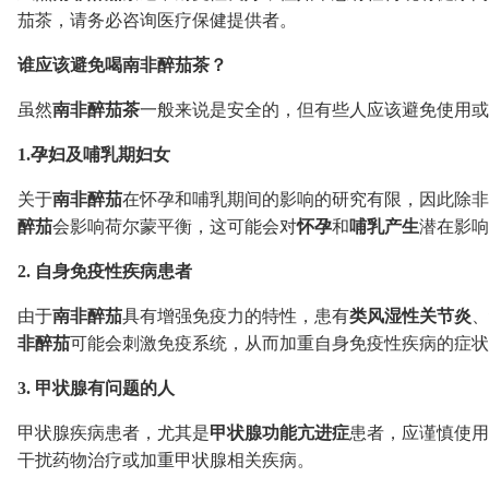
茄茶，请务必咨询医疗保健提供者。
谁应该避免喝南非醉茄茶？
虽然
南非醉茄茶
一般来说是安全的，但有些人应该避免使用或
1.孕妇及哺乳期妇女
关于
南非醉茄
在怀孕和哺乳期间的影响的研究有限，因此除非
醉茄
会影响荷尔蒙平衡，这可能会对
怀孕
和
哺乳产生
潜在影响
2. 自身免疫性疾病患者
由于
南非醉茄
具有增强免疫力的特性，患有
类风湿性关节炎
、
非醉茄
可能会刺激免疫系统，从而加重自身免疫性疾病的症状
3. 甲状腺有问题的人
甲状腺疾病患者，尤其是
甲状腺功能亢进症
患者，应谨慎使用
干扰药物治疗或加重甲状腺相关疾病。