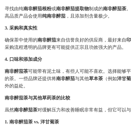
寻找由纯
南非醉茄根粉
或
南非醉茄提取物
制成的
南非醉茄茶
。
高品质产品会使用
纯南非醉茄
，且添加剂含量极少。
3. 采购和真实性
确保茶中使用的
南非醉茄
来自信誉良好的供应商，最好来自
印
采购流程透明的品牌更有可能提供正宗且功效强大的产品。
4. 口味和添加成分
南非醉茄茶
可能带有泥土味，有些人可能不喜欢。选择能够平
的茶。一些品牌还提供将
南非醉茄
与其他
草本茶
（例如
洋甘菊
外的益处。
南非醉茄茶与其他草药茶的比较
虽然
南非醉茄茶
对缓解压力和改善睡眠非常有益，但它可以与
1. 南非醉茄茶 vs. 洋甘菊茶