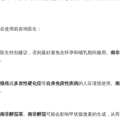
在使用前咨询医生：
医生特别建议，否则最好避免在怀孕和哺乳期间服用。
南非
。
狼疮
或
多发性硬化症
等
自身免疫性疾病
的人应谨慎使用。
南
。
南非醉茄茶
。
南非醉茄
可能会影响甲状腺激素的生成，从而