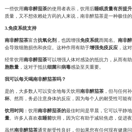
一些饮用
南非醉茄茶
的使用者表示，饮用后
睡眠质量有所提升
质量，又不想依赖处方药的人来说，南非醉茄茶是一种极佳的
3.免疫系统支持
南非醉茄茶
富含
抗氧化剂
，也因增强
免疫系统
而闻名。
南非醉
会导致细胞损伤和炎症。这种作用有助于
增强免疫反应
，这对
经常饮用
南非醉茄茶
可以增强人体对感染的抵抗力，从而有助
胞数量
，这对于抵抗
细菌
和
病毒
感染至关重要。
我可以每天喝南非醉茄茶吗？
是的，大多数人可以安全地每天饮用
南非醉茄茶
，但与任何补
杯
。然而，务必注意身体的反应，因为每个人的耐受性可能有
饮用时间
：饮用
南非醉茄茶的
最佳时间是早晨，它可以平静地
量
。许多人喜欢
在睡前
饮用，因为它有助于减轻焦虑，促进夜
虽然
南非醉茄茶
通常耐受性良好，但如果您有任何现有健康问