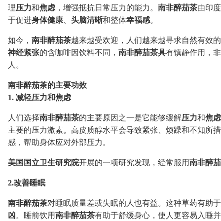
理
压力
和
焦虑
，增强抵抗日常压力的能力。
南非醉茄茶
由印度
于促进
身体健康
、
头脑清晰
和整体
幸福感
。
如今，
南非醉茄茶
越来越受欢迎，人们越来越寻求自然有效的
神经紧张
的含咖啡因饮料不同，
南非醉茄茶具
有镇静作用，非
人。
南非醉茄茶的主要功效
1. 减轻压力和焦虑
人们选择
南非醉茄茶
的主要原因之一是它能够缓解
压力
和
焦虑
主要的压力激素。高皮质醇水平会导致紧张、烦躁和不知所措
感，帮助身体应对外部压力。
美国国立卫生研究院
开展的一项研究发现，经常服用
南非醉茄
2.改善睡眠
南非醉茄茶
对睡眠质量差或失眠的人也有益。这种草药有助于
凶
。睡前饮用
南非醉茄茶
有助于舒缓身心，使人更容易入睡并