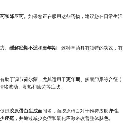
药
和
降压药
。如果您正在服用这些药物，建议您在日常生活
力
、
缓解经期不适
和
更年期
。这种草药具有独特的功效，有
有助于调节荷尔蒙，尤其适用于
更年期
、多囊卵巢综合征 (
情绪波动、潮热和疲劳等症状。
促进
胶原蛋白生成而
闻名，而胶原蛋白对于维持皮肤
弹性
、
少
痤疮
，并通过减少炎症和氧化应激来改善整体
肤色
。