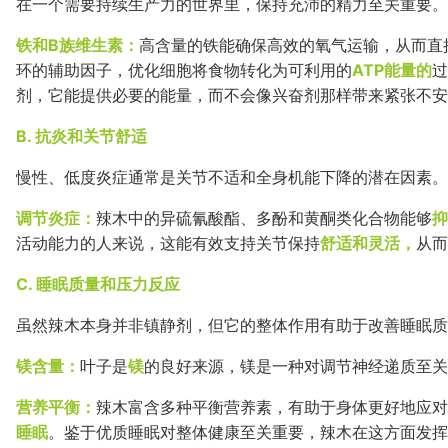
在一个需要持续生产力的世界里，保持充沛的精力至关重要。
铁和B族维生素：
高含量的铁能确保高效的氧气运输，从而直
环的辅助因子，优化细胞将食物转化为可利用的
ATP能量的
过
剂，它能提供必要的能量，而不会像兴奋剂那样带来紧张不安
B. 抗炎和关节舒适
慢性、低度炎症通常是关节不适和全身机能下降的潜在因素。
调节炎症：
辣木中的异硫氰酸酯、多酚和黄酮类化合物能够
抑
活动能力的人来说，这能有效支持关节保持
舒适和灵活，
从而
C. 睡眠质量和压力反应
虽然辣木本身并非镇静剂，但它的整体作用有助于改善睡眠质
镁含量：
叶子是
镁
的良好来源，镁是一种对调节神经递质至关
营养平衡：
辣木富含多种平衡营养素，有助于身体更好地应对
睡眠
。鉴于优质睡眠对整体健康至关重要，辣木在这方面发挥