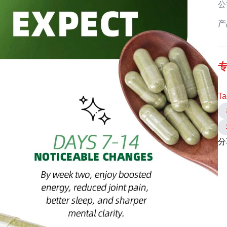
公
产
Ta
分