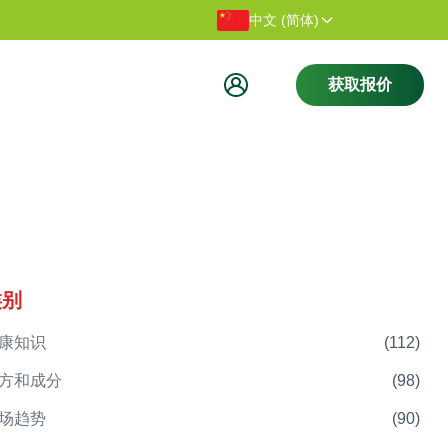
感谢您访问我们的网站。
欢迎访问
中文 (简体)
获取报价
类别
康知识
(
112
)
方和成分
(
98
)
场趋势
(
90
)