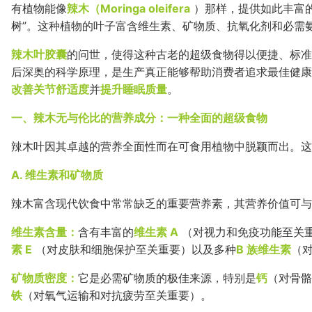
有植物能像
辣木（Moringa oleifera
）那样，提供如此丰富
树”。这种植物的叶子富含维生素、矿物质、抗氧化剂和必需
辣木叶胶囊
的问世，使得这种古老的超级食物得以便捷、标准
后深奥的科学原理，是生产真正能够帮助消费者追求最佳健康
改善关节舒适度
并
提升睡眠质量
。
一、辣木无与伦比的营养成分：一种全面的超级食物
辣木叶因其卓越的营养全面性而在可食用植物中脱颖而出。这
A. 维生素和矿物质
辣木富含现代饮食中常常缺乏的重要营养素，其营养价值可与
维生素含量：
含有丰富的
维生素 A
（对视力和免疫功能至关
素 E
（对皮肤和细胞保护至关重要）以及多种
B 族维生素
（
矿物质密度：
它是必需矿物质的极佳来源，特别是
钙
（对骨骼
铁
（对氧气运输和对抗疲劳至关重要）。