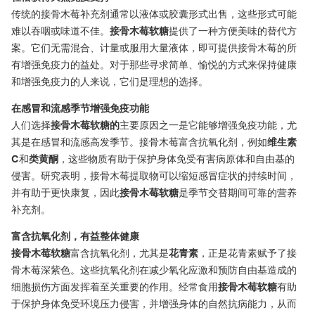
传统的接骨木莓补充剂通常以液体或胶囊形式出售，这些形式可能
难以吞咽或味道不佳。
接骨木莓软糖
提供了一种方便美味的替代方
案。它们无需混合、计量或服用大量液体，即可提供接骨木莓的所
有增强免疫力的益处。对于那些寻求简单、愉悦的方式来保持健康
和增强免疫力的人来说，它们是理想的选择。
在感冒和流感季节增强免疫功能
人们选择
接骨木莓软糖的
主要原因之一是它能够增强免疫功能，尤
其是在感冒和流感高发季节。接骨木莓富含抗氧化剂，例如
维生素
C
和
类黄酮
，这些物质有助于保护身体免受有害病原体和自由基的
侵害。研究表明，接骨木莓提取物可以缩短感冒症状的持续时间，
并有助于更快康复，因此
接骨木莓软糖
是季节交替期间可靠的营养
补充剂。
富含抗氧化剂，有益整体健康
接骨木莓软糖
富含抗氧化剂，尤其是
花青素
，正是花青素赋予了接
骨木莓深紫色。这些抗氧化剂在减少氧化应激和预防自由基造成的
细胞损伤方面发挥着至关重要的作用。经常食用
接骨木莓软糖
有助
于保护身体免受环境压力侵害，并增强身体的自然抗病能力，从而