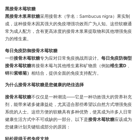
黑接骨木莓软糖
黑接骨木浆果软糖
采用接骨木（学名：Sambucus nigra）果实制
成，这种接骨木因其强大的免疫增强功效而广为人知。这些软糖通
常为成人配方，含有更高浓度的接骨木浆果提取物和其他增强免疫
力的维生素。
每日免疫防御接骨木莓软糖
一些
接骨木莓软糖
专为应对日常免疫挑战而设计。
每日免疫防御型
接骨木莓软糖
将接骨木莓与其他维生素和矿物质（例如
维生素D
、
锌
和
紫锥菊）
相结合，提供全面的免疫支持配方。
为什么接骨木莓软糖是您健康的绝佳选择
接骨木莓软糖
不仅仅是一种潮流——它是一种功效强大的营养补充
剂，能带来诸多健康益处，尤其适合那些希望以自然方式增强免疫
系统的人士。这些方便的软糖具有多种优势，使其成为许多人日常
健康生活方式中不可或缺的一部分。以下是
接骨木莓软糖
应该成为
您健康计划关键组成部分的原因：
轻松获得天然免疫支持