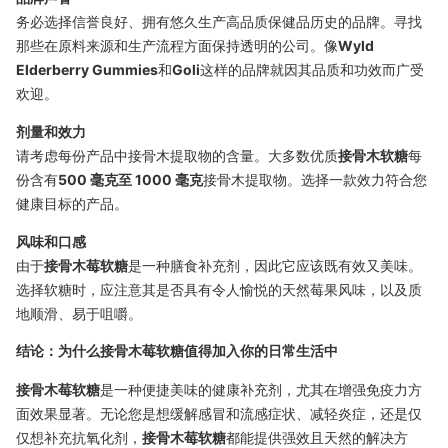
务必选择信誉良好、拥有悠久生产高品质保健品历史的品牌。寻找
那些在原料来源和生产流程方面保持透明的公司。像
Wyld
Elderberry Gummies
和
Goli
这样的品牌就因其品质和功效而广受
欢迎。
剂量和效力
请考虑每份产品中接骨木提取物的含量。大多数优质
接骨木软糖
每
份含有
500 毫克至 1000 毫克
接骨木提取物。选择一款效力符合您
健康目标的产品。
风味和口感
由于
接骨木莓软糖
是一种膳食补充剂，因此它应该既有效又美味。
选择软糖时，应注意其是否具有令人愉悦的天然莓果风味，以及质
地顺滑、易于咀嚼。
结论：为什么接骨木莓软糖值得加入你的日常生活中
接骨木莓软糖
是一种便捷美味的健康补充剂，尤其在增强免疫力方
面效果显著。无论您是想缓解感冒和流感症状、减轻炎症，还是仅
仅想补充抗氧化剂，
接骨木莓软糖
都能提供强效且天然的解决方