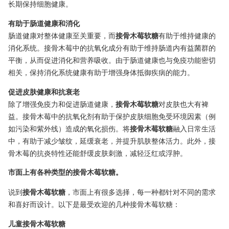
长期保持细胞健康。
有助于肠道健康和消化
肠道健康对整体健康至关重要，而
接骨木莓软糖
有助于维持健康的
消化系统。接骨木莓中的抗氧化成分有助于维持肠道内有益菌群的
平衡，从而促进消化和营养吸收。由于肠道健康也与免疫功能密切
相关，保持消化系统健康有助于增强身体抵御疾病的能力。
促进皮肤健康和抗衰老
除了增强免疫力和促进肠道健康，
接骨木莓软糖
对皮肤也大有裨
益。接骨木莓中的抗氧化剂有助于保护皮肤细胞免受环境因素（例
如污染和紫外线）造成的氧化损伤。将
接骨木莓软糖
融入日常生活
中，有助于减少皱纹，延缓衰老，并提升肌肤整体活力。此外，接
骨木莓的抗炎特性还能舒缓皮肤刺激，减轻泛红或浮肿。
市面上有各种类型的接骨木莓软糖。
说到
接骨木莓软糖
，市面上有很多选择，每一种都针对不同的需求
和喜好而设计。以下是最受欢迎的几种接骨木莓软糖：
儿童接骨木莓软糖