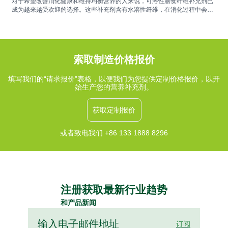
对于希望改善消化健康和维持均衡营养的人来说，可溶性膳食纤维补充剂已
成为越来越受欢迎的选择。这些补充剂含有水溶性纤维，在消化过程中会形
成凝胶状物质，有助于维持肠道菌群平衡、促进消化舒适和规律排便。常见
的来源包括车前子壳、菊粉和β-葡聚糖，它们提供的功能性益处可以与富含
纤维的饮食相辅相成。
索取制造价格报价
填写我们的“请求报价”表格，以便我们为您提供定制价格报价，以开
始生产您的营养补充剂。
获取定制报价
或者致电我们 +86 133 1888 8296
注册获取最新行业趋势
和产品新闻
订阅