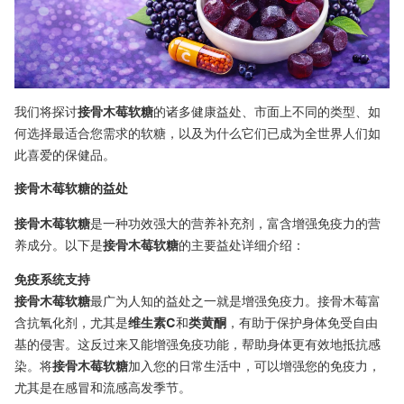
我们将探讨
接骨木莓软糖
的诸多健康益处、市面上不同的类型、如
何选择最适合您需求的软糖，以及为什么它们已成为全世界人们如
此喜爱的保健品。
接骨木莓软糖的益处
接骨木莓软糖
是一种功效强大的营养补充剂，富含增强免疫力的营
养成分。以下是
接骨木莓软糖
的主要益处详细介绍：
免疫系统支持
接骨木莓软糖
最广为人知的益处之一就是增强免疫力。接骨木莓富
含抗氧化剂，尤其是
维生素C
和
类黄酮
，有助于保护身体免受自由
基的侵害。这反过来又能增强免疫功能，帮助身体更有效地抵抗感
染。将
接骨木莓软糖
加入您的日常生活中，可以增强您的免疫力，
尤其是在感冒和流感高发季节。