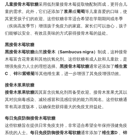
儿童接骨木莓软糖
采用低剂量接骨木莓提取物配制而成，更符合儿
童的需求。此外，它们还添加了
浆果
或
葡萄
等儿童喜爱的口味，使
其更受孩子们的欢迎。这些软糖非常适合希望在学期期间或冬季
（疾病高发季节）增强孩子免疫力的家庭。家长们可以放心，孩子
们能够以安全、有效且美味的方式获得接骨木莓的益处。
黑接骨木莓软糖
黑接骨木莓软糖
由黑
接骨木（Sambucus nigra）
制成，这种接骨
木莓富含花青素和其他抗氧化剂。这些软糖有成人款和儿童款，是
增强免疫力人士的理想选择。
黑接骨木莓软糖
通常还添加了
维生素
C
、
锌
和
紫锥菊
等其他维生素，进一步增强了其免疫增强功效。
接骨木浆果软糖
接骨木浆果软糖
因其富含抗氧化剂而备受欢迎。接骨木浆果尤其以
其对抗病毒感染、减轻感冒和流感症状的能力而闻名。这些软糖通
常有高浓度版本，以确保您获得最大的免疫支持益处。
每日免疫防御接骨木莓软糖
这些软糖旨在提供日常免疫支持，非常适合希望全年保持强健免疫
系统的人士。
每日免疫防御接骨木莓软糖
通常添加了
维生素D
、
锌