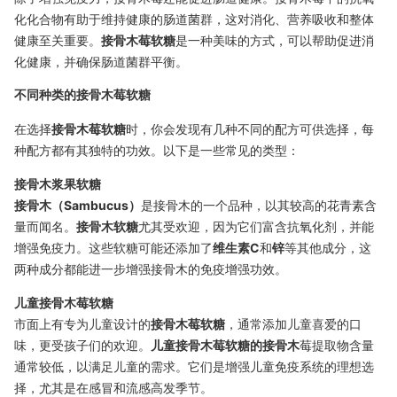
化化合物有助于维持健康的肠道菌群，这对消化、营养吸收和整体
健康至关重要。
接骨木莓软糖
是一种美味的方式，可以帮助促进消
化健康，并确保肠道菌群平衡。
不同种类的接骨木莓软糖
在选择
接骨木莓软糖
时，你会发现有几种不同的配方可供选择，每
种配方都有其独特的功效。以下是一些常见的类型：
接骨木浆果软糖
接骨木（Sambucus）
是接骨木的一个品种，以其较高的花青素含
量而闻名。
接骨木软糖
尤其受欢迎，因为它们富含抗氧化剂，并能
增强免疫力。这些软糖可能还添加了
维生素C
和
锌
等其他成分，这
两种成分都能进一步增强接骨木的免疫增强功效。
儿童接骨木莓软糖
市面上有专为儿童设计的
接骨木莓软糖
，通常添加儿童喜爱的口
味，更受孩子们的欢迎。
儿童接骨木莓软糖的接骨木
莓提取物含量
通常较低，以满足儿童的需求。它们是增强儿童免疫系统的理想选
择，尤其是在感冒和流感高发季节。