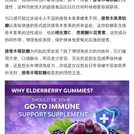
捷性，这种功效强大的超级食品比以往任何时候都更容易获得。
与口感可能过浓或令人不适的接骨木浆果糖浆不同，
接骨木浆果软
糖
以美味便捷的形式提供接骨木浆果的所有益处。这些软糖富含接
骨木浆果的活性成分，包括
维生素C
、
类黄酮
和
花青素
，这些成分
协同作用，增强免疫系统，保护身体免受氧化应激的侵害。
接骨木莓软糖
为何如此受欢迎？除了增强免疫力的功效外，它们服
用方便、口感极佳，而且老少皆宜。无论您是想在流感季保持健
康，还是想全年增强免疫力，亦或是仅仅想在日常保健中添加营养
补充剂，
接骨木莓软糖
都是您的理想之选。