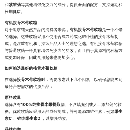
和
紫锥菊
等其他增强免疫力的成分，提供全面的配方，支持短期和
长期健康。
有机接骨木莓软糖
对于追求纯天然产品的消费者来说，
有机接骨木莓软糖
是一个不错
的选择。这些软糖采用不使用合成农药或化肥种植的接骨木莓制
成，是注重有机和可持续产品人士的理想之选。有机接骨木莓软糖
与普通软糖一样具有增强免疫力的功效，而且由于其原料的种植方
式更加环保，因此食用起来也更加安心。
如何挑选最好的接骨木莓软糖
在选择
接骨木莓软糖
时，需要考虑以下几个因素，以确保您能买到
最符合您需求的优质产品：
原料质量
选择含有
100%纯接骨木果提取
物、不含填充剂或人工添加剂的软
糖。优质软糖应采用天然成分制成，并可能添加维生素，例如
维生
素C
、
锌
或
维生素D
，以增强功效。
品牌声誉