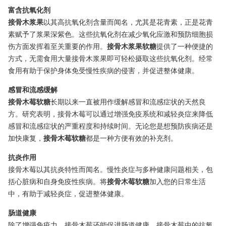
富含抗氧化剂
接骨木浆果
以其高抗氧化剂含量而闻名，尤其是花青素，正是花青
素赋予了浆果深紫色。这些抗氧化剂在减少氧化应激和预防细胞损
伤方面发挥着至关重要的作用。
接骨木浆果软糖
提供了一种便捷的
方式，无需食用大量接骨木浆果即可轻松摄取这些抗氧化剂。经常
食用有助于保护身体免受慢性疾病的侵害，并促进整体健康。
感冒和流感缓解
接骨木莓软糖
长期以来一直被用作缓解感冒和流感症状的天然良
方。研究表明，接骨木莓可以通过增强免疫系统和减轻炎症来降低
感冒和流感症状的严重程度和持续时间。无论您是想预防疾病还是
加快康复，
接骨木莓软糖
都是一种方便有效的补充剂。
抗炎作用
接骨木莓以其抗炎特性而闻名。慢性炎症与多种健康问题相关，包
括心脏病和自身免疫性疾病。将
接骨木莓软糖
加入您的日常生活
中，有助于减轻炎症，促进整体健康。
肠道健康
除了增强免疫力，接骨木莓还能促进肠道健康。接骨木莓中的抗氧