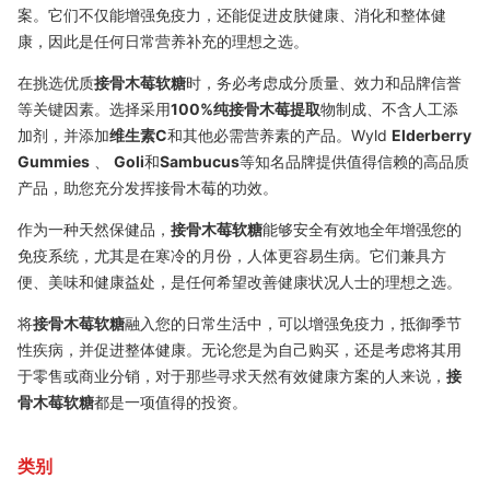
案。它们不仅能增强免疫力，还能促进皮肤健康、消化和整体健
康，因此是任何日常营养补充的理想之选。
在挑选优质
接骨木莓软糖
时，务必考虑成分质量、效力和品牌信誉
等关键因素。选择采用
100%纯接骨木莓提取
物制成、不含人工添
加剂，并添加
维生素C
和其他必需营养素的产品。Wyld
Elderberry
Gummies
、
Goli
和
Sambucus
等知名品牌提供值得信赖的高品质
产品，助您充分发挥接骨木莓的功效。
作为一种天然保健品，
接骨木莓软糖
能够安全有效地全年增强您的
免疫系统，尤其是在寒冷的月份，人体更容易生病。它们兼具方
便、美味和健康益处，是任何希望改善健康状况人士的理想之选。
将
接骨木莓软糖
融入您的日常生活中，可以增强免疫力，抵御季节
性疾病，并促进整体健康。无论您是为自己购买，还是考虑将其用
于零售或商业分销，对于那些寻求天然有效健康方案的人来说，
接
骨木莓软糖
都是一项值得的投资。
类别