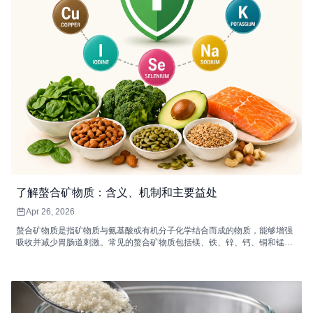
了解螯合矿物质：含义、机制和主要益处
Apr 26, 2026
螯合矿物质是指矿物质与氨基酸或有机分子化学结合而成的物质，能够增强
吸收并减少胃肠道刺激。常见的螯合矿物质包括镁、铁、锌、钙、铜和锰，
它们各自支持着重要的身体功能，例如能量代谢、免疫功能、骨骼健康和酶
促反应。高质量的螯合矿物质补充剂非常适合消化敏感、矿物质需求量较高
或膳食摄入不足的人群。配合均衡饮食和健康的生活方式，螯合矿物质可以
提高矿物质的利用率，并改善整体健康状况。