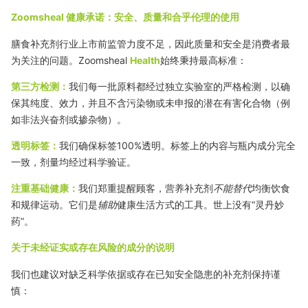
Zoomsheal 健康承诺：安全、质量和合乎伦理的使用
膳食补充剂行业上市前监管力度不足，因此质量和安全是消费者最
为关注的问题。Zoomsheal
Health
始终秉持最高标准：
第三方检测：
我们每一批原料都经过独立实验室的严格检测，以确
保其纯度、效力，并且不含污染物或未申报的潜在有害化合物（例
如非法兴奋剂或掺杂物）。
透明标签：
我们确保标签
100%
透明。标签上的内容与瓶内成分完全
一致，剂量均经过科学验证。
注重基础健康：
我们郑重提醒顾客，营养补充剂
不能替代
均衡饮食
和规律运动。它们是
辅助
健康生活方式的工具。世上没有“灵丹妙
药”。
关于未经证实或存在风险的成分的说明
我们也建议对缺乏科学依据或存在已知安全隐患的补充剂保持谨
慎：