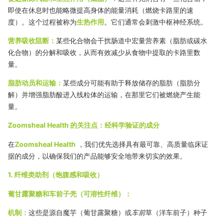
即使在休息时也能略微提高身体的能量消耗（燃烧卡路里的速
度）。这个过程被称为
生热作用
。它们通常会刺激中枢神经系统。
营养吸收阻断：
某些化合物会干扰肠道中宏量营养素（脂肪或碳水
化合物）的分解和吸收，从而有效减少从食物中提取的卡路里数
量。
脂肪动员和运输：
某些成分可能有助于释放储存的脂肪（脂肪分
解）并增强脂肪酸进入线粒体的运输，在那里它们被燃烧产生能
量。
Zoomsheal Health 的关注点：经科学验证的成分
在
Zoomsheal Health
，我们优先选择具有最可靠、高质量临床证
据的成分，以确保我们的产品能够安全地带来切实的效果。
1. 纤维类助剂（饱腹感和吸收）
葡甘露聚糖和车前子壳（可溶性纤维）：
机制：
这些是源自魔芋（葡甘露聚糖）或
车前
草（洋车前子）种子