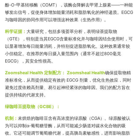
酚-O-甲基转移酶（COMT），该酶会降解去甲肾上腺素——一种能
够发出信号，促使身体增加能量消耗和脂肪氧化的神经递质。EGCG
与咖啡因的协同作用可以增强这种效果（生热作用）。
科学证据：
大量研究，包括多项荟萃分析，表明绿茶提取物
（GTE），特别是当其EGCG含量标准化并与咖啡因结合使用时，可
以显著增加每日能量消耗，并特别促进脂肪氧化。这种效果通常较
小但稳定。在推荐的每日摄入量范围内（通常不超过800毫克
EGCG），其安全性很高。
Zoomsheal Health 定制配方：
Zoomsheal Health
确保提取物精
准标准化，从而提供稳定有效的 EGCG 剂量，优化生热效应，同时
避免过度依赖高剂量、易引起神经紧张的咖啡因。我们的配方旨在
提供持续的代谢支持。
绿咖啡豆提取物（GCBE）：
机制：
未烘焙的咖啡豆含有高浓度的绿原酸（CGA）。绿原酸被认
为可以抑制
α-葡萄
糖苷酶，从而可能减少肠道对碳水化合物的吸
收。它还可能调节葡萄糖代谢，提高胰岛素敏感性，进而影响脂肪