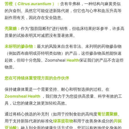
苦橙（
Citrus aurantium
）：
含有辛弗林，一种结构与麻黄类似
的兴奋剂。虽然它可能促进新陈代谢，但它也与心率和血压升高等
副作用有关，因此存在安全隐患。
壳聚糖：
作为“脂肪阻断剂”进行销售，但临床结果好坏参半，许多高
质量的试验表明其对减肥没有显著效果。
未标明的掺杂物：
最大的风险来自含有非法、未列明的药物掺杂物
（例如西布曲明或芬特明类似物）的产品，这些掺杂物虽然能快速
起效，但却十分危险。Zoomsheal
Health
保证我们的产品不含这些
物质。
您在可持续体重管理方面的合作伙伴
保持健康体重是一个需要坚持、耐心和明智选择的过程。在
Zoomsheal Health
，我们致力于为您提供高质量、科学有效的工
具，让您的健康之旅更加轻松高效。
通过将精心挑选的补充剂（如用于控制食欲的高纯度
葡甘露聚糖
、
用于支持新陈代谢的标准化
绿茶提取物
和用于改善身体成分的
共轭
亚油酸）
融入到全面的健康生活方式中，您可以有效地优化身体的