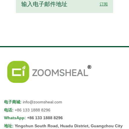
订阅
电子商城
:
info@zoomsheal.com
电话
:
+86 133 1888 8296
WhatsApp
:
+86 133 1888 8296
地址
:
Yingchun South Road, Huadu District, Guangzhou City