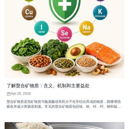
了解螯合矿物质：含义、机制和主要益处
Apr 26, 2026
螯合矿物质是指矿物质与氨基酸或有机分子化学结合而成的物质，能够增强
吸收并减少胃肠道刺激。常见的螯合矿物质包括镁、铁、锌、钙、铜和锰，
它们各自支持着重要的身体功能，例如能量代谢、免疫功能、骨骼健康和酶
促反应。高质量的螯合矿物质补充剂非常适合消化敏感、矿物质需求量较高
或膳食摄入不足的人群。配合均衡饮食和健康的生活方式，螯合矿物质可以
提高矿物质的利用率，并改善整体健康状况。