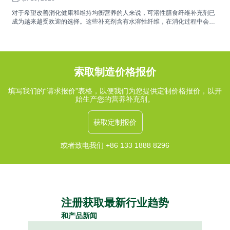
对于希望改善消化健康和维持均衡营养的人来说，可溶性膳食纤维补充剂已
成为越来越受欢迎的选择。这些补充剂含有水溶性纤维，在消化过程中会形
成凝胶状物质，有助于维持肠道菌群平衡、促进消化舒适和规律排便。常见
的来源包括车前子壳、菊粉和β-葡聚糖，它们提供的功能性益处可以与富含
纤维的饮食相辅相成。
索取制造价格报价
填写我们的“请求报价”表格，以便我们为您提供定制价格报价，以开
始生产您的营养补充剂。
获取定制报价
或者致电我们 +86 133 1888 8296
注册获取最新行业趋势
和产品新闻