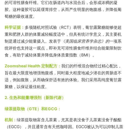
的可溶性膳食纤维。它们在肠道内与水混合后，会形成浓稠的凝
胶。这种凝胶可以延缓胃排空，从而产生明显的饱腹感，并降低葡
萄糖的吸收速度。
科学证据：
多项随机对照试验（RCT）表明，葡甘露聚糖能够使超
重和肥胖人群的体重减轻幅度适中，但具有统计学意义，其主要机
制是通过减少能量摄入。发表于
《美国临床营养学杂志》的
一项系
统评价也支持这一观点，即补充可溶性膳食纤维并结合能量限制饮
食，有助于减轻体重并降低身体质量指数（BMI）。
Zoomsheal Health 定制配方：
我们的纤维混合物经过精心配比，
旨在最大限度地增强饱腹感，同时最大程度地减少潜在的胃肠道不
适，例如腹胀，从而确保舒适有效的体验。我们采用高纯度葡甘露
聚糖，以保证最佳粘度。
2. 生热和能量增强剂（新陈代谢）
绿茶提取物（GTE）和EGCG：
机制：
绿茶提取物富含儿茶素，尤其是表没食子儿茶素没食子酸酯
（EGCG），并且通常含有天然咖啡因。EGCG被认为可以抑制儿茶