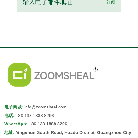
订阅
电子商城
:
info@zoomsheal.com
电话
:
+86 133 1888 8296
WhatsApp
:
+86 133 1888 8296
地址
:
Yingchun South Road, Huadu District, Guangzhou City