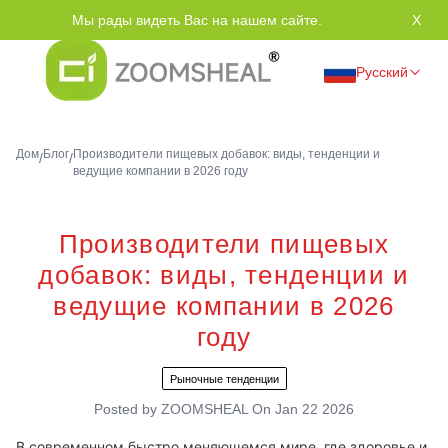
Мы рады видеть Вас на нашем сайте.
Спас
X
Русский
Дом
Блог
Производители пищевых добавок: виды, тенденции и
/
/
ведущие компании в 2026 году
Производители пищевых
добавок: виды, тенденции и
ведущие компании в 2026
году
Рыночные тенденции
Posted by
ZOOMSHEAL
On
Jan 22 2026
В современном быстро меняющемся мире, где здоровье и