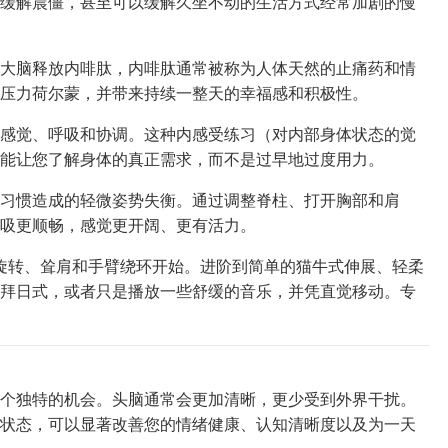
缓解晨僵，甚至可以缓解久坐不动的生活方式经常加剧的慢
大脑释放内啡肽，内啡肽通常被称为人体天然的止痛药和情
压力荷尔蒙，并带来持续一整天的幸福感和积极性。
感觉、呼吸和协调。这种内感受练习（对内部身体状态的觉
能让您了解身体的真正需求，而不是过早地过度用力。
习惯造成的轻微姿势失衡。通过调整脊柱、打开胸部和肩
吸更顺畅，感觉更开阔、更有活力。
颈部旋转、耸肩和手臂绕环开始。进阶到简单的猫牛式伸展、轻柔
拜日式，或者只是播放一些舒缓的音乐，并凭直觉移动。专
个独特的机会。头脑通常会更加清晰，更少受到外界干扰。
状态，可以显著改善您的情绪健康、认知清晰度以及为一天