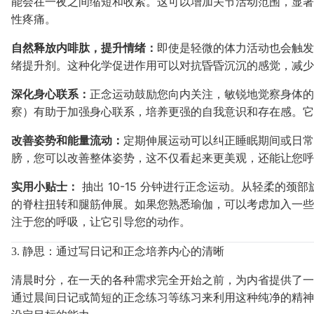
能会在一夜之间缩短和收紧。这可以增加关节活动范围，显著
性疼痛。
自然释放内啡肽，提升情绪：
即使是轻微的体力活动也会触发
绪提升剂。这种化学促进作用可以对抗昏昏沉沉的感觉，减少
深化身心联系：
正念运动鼓励您向内关注，敏锐地觉察身体的
察）有助于加强身心联系，培养更强的自我意识和存在感。它
改善姿势和能量流动：
定期伸展运动可以纠正睡眠期间或日常
膀，您可以改善整体姿势，这不仅看起来更美观，还能让您呼
实用小贴士：
抽出 10-15 分钟进行正念运动。从轻柔的
的脊柱扭转和腿筋伸展。如果您熟悉瑜伽，可以考虑加入一些
注于您的呼吸，让它引导您的动作。
3. 静思：通过写日记和正念培养内心的清晰
清晨时分，在一天的各种需求完全开始之前，为内省提供了一
通过晨间日记或简短的正念练习等练习来利用这种纯净的精神