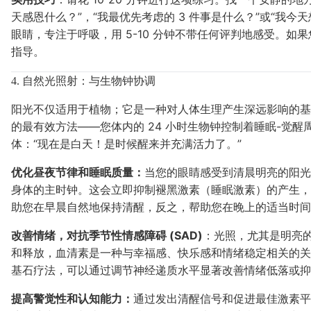
天感恩什么？”，“我最优先考虑的 3 件事是什么？”或“我
眼睛，专注于呼吸，用 5-10 分钟不带任何评判地感受。如果您是
指导。
4. 自然光照射：与生物钟协调
阳光不仅适用于植物；它是一种对人体生理产生深远影响的
的最有效方法——您体内的 24 小时生物钟控制着睡眠-觉
体：“现在是白天！是时候醒来并充满活力了。”
优化昼夜节律和睡眠质量：
当您的眼睛感受到清晨明亮的阳光时
身体的主时钟。这会立即抑制褪黑激素（睡眠激素）的产生，
助您在早晨自然地保持清醒，反之，帮助您在晚上的适当时间
改善情绪，对抗季节性情感障碍 (SAD)
：光照，尤其是明亮
和释放，血清素是一种与幸福感、快乐感和情绪稳定相关的关键
基石疗法，可以通过调节神经递质水平显著改善情绪低落或抑
提高警觉性和认知能力：
通过发出清醒信号和促进最佳激素平