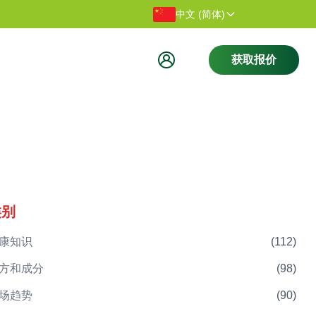
感谢您访问我们的网站。
欢迎访问
中文 (简体)
获取报价
类别
康知识
(
112
)
方和成分
(
98
)
场趋势
(
90
)