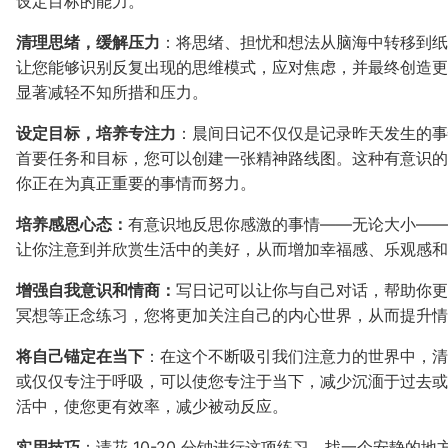
设定目标的能力。
清理思绪，缓解压力
：将思绪、担忧和想法从脑海中转移到纸
让您能够识别反复出现的思维模式，应对焦虑，并最终创造更
显著减轻不知所措和压力。
设定目标，培养专注力
：晨间日记不仅仅是记录昨天发生的事
首要任务和目标，您可以创建一张精神路线图。这种有意识的
你正在为真正重要的事情而努力。
培养感恩心态：
有意识地反思你感激的事情——无论大小——
让你注意到并欣赏生活中的美好，从而增加幸福感、乐观感和
增强自我意识和情商：
写日记可以让你与自己对话，帮助你更
冥想等正念练习，您将更加关注自己的内心世界，从而提升情
将自己锚定在当下
：在这个不断吸引我们注意力的世界中，清
或仅仅专注于呼吸，可以使您专注于当下，减少沉湎于过去或
活中，使您更有效率，减少被动反应。
实用技巧
：请花 10-20 分钟进行这项练习。找一个安静