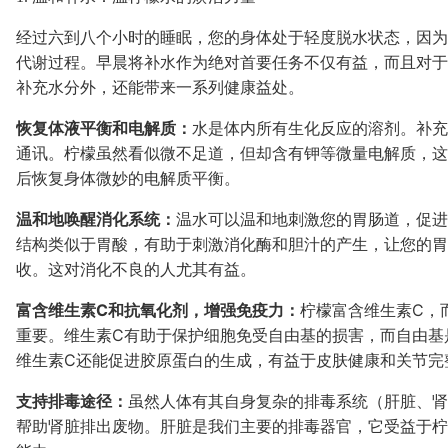
经过六到八个小时的睡眠，您的身体处于轻度脱水状态，因为
代谢过程。早晨将补水作为绝对首要任务不仅有益，而且对于
补充水分外，还能带来一系列健康益处。
恢复体液平衡和电解质：
水是体内所有生化反应的溶剂。补充
通讯。柠檬虽然看似微不足道，但却含有钾等微量电解质，这
后恢复身体微妙的电解质平衡。
温和地唤醒消化系统：
温水可以温和地刺激您的胃肠道，促进
结构类似于胃酸，有助于刺激消化酶和胆汁的产生，让您的胃
收。这对消化不良的人尤其有益。
富含维生素C和抗氧化剂，增强免疫力：
柠檬富含维生素C，
重要。维生素C有助于保护细胞免受自由基的损害，而自由基
维生素C还能促进胶原蛋白的生成，有益于皮肤健康和关节完
支持排毒途径：
虽然人体有其自身复杂的排毒系统（肝脏、肾
帮助肾脏排出废物。肝脏是我们主要的排毒器官，它受益于柠