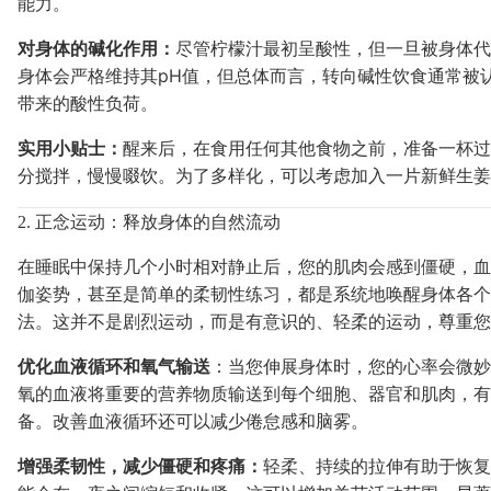
能力。
对身体的碱化作用：
尽管柠檬汁最初呈酸性，但一旦被身体代
身体会严格维持其pH值，但总体而言，转向碱性饮食通常被
带来的酸性负荷。
实用小贴士：
醒来后，在食用任何其他食物之前，准备一杯过
分搅拌，慢慢啜饮。为了多样化，可以考虑加入一片新鲜生
2. 正念运动：释放身体的自然流动
在睡眠中保持几个小时相对静止后，您的肌肉会感到僵硬，血
伽姿势，甚至是简单的柔韧性练习，都是系统地唤醒身体各个
法。这并不是剧烈运动，而是有意识的、轻柔的运动，尊重您
优化血液循环和氧气输送
：当您伸展身体时，您的心率会微妙
氧的血液将重要的营养物质输送到每个细胞、器官和肌肉，有
备。改善血液循环还可以减少倦怠感和脑雾。
增强柔韧性，减少僵硬和疼痛：
轻柔、持续的拉伸有助于恢复