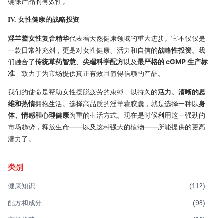
确保产品的有效性。
IV. 女性健康的战略投资
淫羊藿女性复合精华
代表着天然健康领域的重大进步。它不仅仅是
一款日常补充剂，更是对女性健康、活力和自信的
战略性投资
。我
们融合了
传统草药智慧
、
尖端科学配方
以及
最严格的 cGMP 生产标
准
，致力于为市场提供真正有效且值得信赖的产品。
我们的使命是帮助女性摆脱疲劳的束缚，以持久的
活力、清晰的思
维和热情
拥抱生活。选择高品质的淫羊藿胶囊，就是选择一种以
身
体、情感和心理健康
为重的生活方式。现在是时候利用这一强劲的
市场趋势，释放生命——以及这种强大的植物——所能提供的更高
潜力了。
类别
健康知识
(
112
)
配方和成分
(
98
)