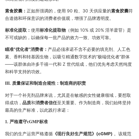
素食胶囊：
正如所强调的，使用 90 粒、30 天供应量的
素食胶囊
符
合道德和环保意识的消费者价值观，增强了品牌透明度。
标准化提取：
使用
标准化提取物
（例如 10% 或 20% 淫羊藿苷）是
不可或缺的，以确保每一批产品的效力一致、功效可靠。
瞄准“优化者”消费者：
产品必须承诺不含不必要的填充剂、人工色
素、香料和转基因生物，以吸引精通数字技术的“极端优化者”群体
——该群体由许多千禧一代和 Z 世代组成，他们优先考虑天然纯度
和科学支持的功效。
III. 质量保证和制造合规性：制造商的职责
对于一个补充剂品牌来说，尤其是在敏感的女性健康领域，要想取
得成功，
品质
和
消费者信任
至关重要。作为制造商，我们始终坚持
最高的生产标准，以此践行承诺：
1. 严格遵守cGMP标准
我们的生产运营严格遵循
《现行良好生产规范》(cGMP)
。该规范