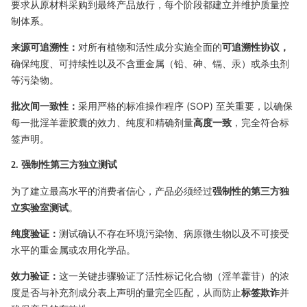
要求从原材料采购到最终产品放行，每个阶段都建立并维护质量控
制体系。
来源可追溯性：
对所有植物和活性成分实施全面的
可追溯性协议，
确保纯度、可持续性以及不含重金属（铅、砷、镉、汞）或杀虫剂
等污染物。
批次间一致性：
采用严格的标准操作程序 (SOP) 至关重要，以确保
每一批淫羊藿胶囊的效力、纯度和精确剂量
高度一致
，完全符合标
签声明。
2. 强制性第三方独立测试
为了建立最高水平的消费者信心，产品必须经过
强制性的第三方独
立实验室测试
。
纯度验证：
测试确认不存在环境污染物、病原微生物以及不可接受
水平的重金属或农用化学品。
效力验证：
这一关键步骤验证了活性标记化合物（淫羊藿苷）的浓
度是否与补充剂成分表上声明的量完全匹配，从而防止
标签欺诈
并