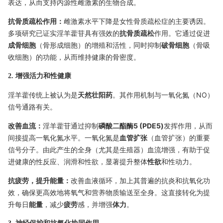
表达，从而支持内源性雌激素的生物合成。
抗骨质疏松作用：
雌激素水平下降是女性骨质疏松症的主要诱因。
多项研究已证实淫羊藿苷具有强效的
抗骨质疏松
作用。它通过促进
成骨细胞
（骨形成细胞）的增殖和活性，同时抑制
破骨细胞
（骨吸
收细胞）的功能，从而维持健康的骨密度。
2. 增强活力和性健康
淫羊藿传统上被认为是
天然壮阳药
。其作用机制与一氧化氮（NO）
信号通路有关。
改善血流：
淫羊藿苷通过抑制
磷酸二酯酶5 (PDE5)
发挥作用，从而
间接提高一氧化氮水平。一氧化氮是
血管扩张
（血管扩张）的重要
信号分子。由此产生的全身（尤其是生殖器）血流增强，有助于促
进健康的性反应、润滑和性欲，显著提升整体
性欲
和性动力。
抗疲劳，提升能量：
改善血液循环，加上其普遍的抗炎和抗氧化功
效，确保更高效地将氧气和营养物质输送至全身。这直接转化为提
升每日
能量
，减少
疲劳
感，并增强
体力
。