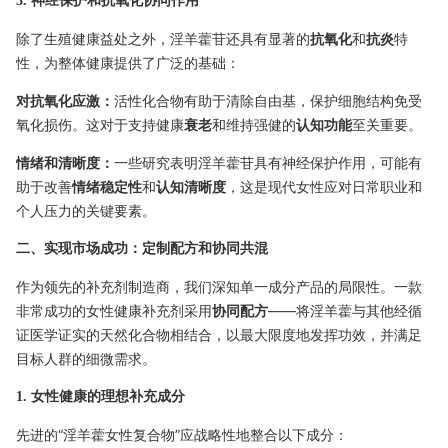
3. 神经保护和抗氧化协同作用
除了生殖健康益处之外，淫羊藿苷还具有显著的
抗氧化
和
抗炎
特
性，为整体健康提供了广泛的基础：
对抗氧化应激：
活性化合物有助于清除自由基，保护细胞结构免受
氧化损伤。这对于支持健康
衰老
和维持强健的
认知功能
至关重要。
情绪和清晰度：
一些研究表明淫羊藿苷具有神经保护作用，可能有
助于改善
情绪稳定性
和
认知清晰度
，这是现代女性应对日常职业和
个人压力的关键要素。
二、实现市场成功：定制配方和协同共混
作为领先的补充剂制造商，我们深知单一成分产品的局限性。一款
非常成功的女性健康补充剂采用
协同配方
——将淫羊藿与其他经循
证医学证实的天然化合物相结合，以最大限度地发挥功效，并满足
目标人群的细微需求。
1. 女性健康的理想补充成分
先进的“淫羊藿女性复合物”应战略性地整合以下成分：