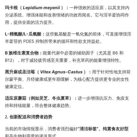
玛卡根（
Lepidium meyenii
）：
一种强效的适应原，以其支持内
分泌系统、增强体能和改善情绪的功效而闻名。它与淫羊藿协同作
用，提供全面的活力提升。
L-精氨酸/L-瓜氨酸：
这些氨基酸是一氧化氮的前体，可直接增强淫
羊藿苷的 PDE5 抑制所带来的循环和性欲支持益处。
B 族维生素复合物：
能量代谢中必需的辅助因子（尤其是 B6 和
B12），对于减轻疲劳感至关重要，补充草药的能量增强特性。
黑升麻或圣洁莓（
Vitex Agnus-Castus
）：
用于针对性地支持荷
尔蒙平衡、月经健康或更年期缓解，为核心配方提供更专业的女性
健康定位。
适应原蘑菇（例如灵芝、冬虫夏草）：
进一步增强抗压力、免疫支
持和持续能量，符合整体健康趋势。
2. 创新配送和消费者趋势
当前的市场情报显示，消费者强烈偏好
“清洁标签”、纯素食友好型
和高生物利用度的递送形式。