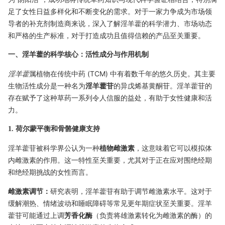
足了女性日益多样化和不断变化的需求。对于一家力争成为市场领
导者的补充剂制造商来说，深入了解淫羊藿的科学潜力、市场动态
和严格的生产标准，对于打造成功且值得信赖的产品至关重要。
一、淫羊藿的科学核心：活性成分与作用机制
淫羊藿
属植物在传统中药 (TCM) 中有着数千年的悠久历史。其主要
生物活性成分是一种名为
淫羊藿苷
的异戊烯基黄酮苷。淫羊藿苷的
存在赋予了这种草药一系列令人信服的益处，有助于女性健康和活
力。
1. 荷尔蒙平衡和骨骼健康支持
淫羊藿苷被科学界公认为一种
植物雌激素
，这意味着它可以模拟体
内雌激素的作用。这一特性至关重要，尤其对于正在应对围绝经期
和绝经期挑战的女性而言。
雌激素调节：
研究表明，淫羊藿苷有助于调节雌激素水平。这对于
缓解潮热、情绪波动和睡眠障碍等常见更年期症状至关重要。淫羊
藿苷可能通过上调
芳香化酶
（负责将雄激素转化为雌激素的酶）的