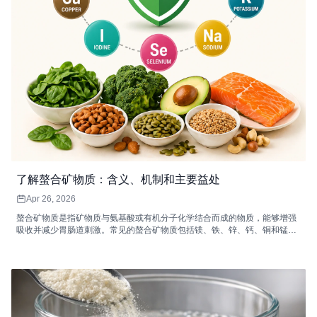
了解螯合矿物质：含义、机制和主要益处
Apr 26, 2026
螯合矿物质是指矿物质与氨基酸或有机分子化学结合而成的物质，能够增强
吸收并减少胃肠道刺激。常见的螯合矿物质包括镁、铁、锌、钙、铜和锰，
它们各自支持着重要的身体功能，例如能量代谢、免疫功能、骨骼健康和酶
促反应。高质量的螯合矿物质补充剂非常适合消化敏感、矿物质需求量较高
或膳食摄入不足的人群。配合均衡饮食和健康的生活方式，螯合矿物质可以
提高矿物质的利用率，并改善整体健康状况。