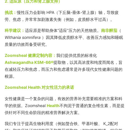
2. 适应原（压力和肾上腺支持）
挑战：
慢性压力会影响 HPA（下丘脑-垂体-肾上腺）轴，导致疲
劳、焦虑，并常常加剧激素失衡（例如，皮质醇水平过高）。
科学建议：
适应原是帮助身体“适应”压力的天然物质。
南非醉茄
（
Withania somnifera
）因其降低皮质醇水平、改善压力感知和睡眠
质量的功效而备受研究。
Zoomsheal 健康定制内容：
我们提供优质的标准化
Ashwagandha KSM-66®
提取物，以其高浓度和纯度而闻名，旨
在减轻压力和焦虑，而压力和焦虑通常是许多现代女性健康问题的
根源。
Zoomsheal Health 对女性活力的承诺
女性健康是一个复杂的问题，有效的营养补充需要精准的方案和科
学的依据。Zoomsheal
Health
不拘泥于普通的复合维生素，而是提
供针对不同生命阶段的精准营养解决方案。
我们专注于提高生物利用度（例如螯合铁、甲基叶酸、
K_2
配对