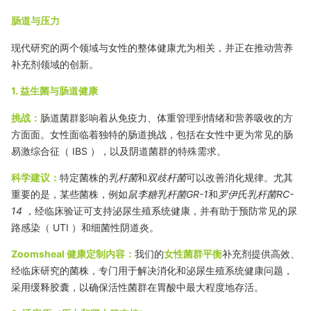
肠道与压力
现代研究的两个领域与女性的整体健康尤为相关，并正在推动营养
补充剂领域的创新。
1. 益生菌与肠道健康
挑战：
肠道菌群影响着从免疫力、体重管理到情绪和营养吸收的方
方面面。女性面临着独特的肠道挑战，包括在女性中更为常见的肠
易激综合征（
IBS
），以及阴道菌群的特殊需求。
科学建议：
特定菌株的
乳杆菌
和
双歧杆菌
可以改善消化规律。尤其
重要的是，某些菌株，例如
鼠李糖乳杆菌
GR-1
和
罗伊氏乳杆菌
RC-
14
，经临床验证可支持泌尿生殖系统健康，并有助于预防常见的尿
路感染（
UTI
）和细菌性阴道炎。
Zoomsheal 健康定制内容：
我们的
女性菌群平衡
补充剂提供高效、
经临床研究的菌株，专门用于解决消化和泌尿生殖系统健康问题，
采用缓释胶囊，以确保活性菌群在胃酸中最大程度地存活。