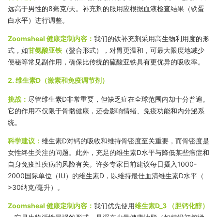
远高于男性的
8毫克
/天。补充剂的服用应根据血液检查结果（铁蛋
白水平）进行调整。
Zoomsheal 健康定制内容：
我们的铁补充剂采用高生物利用度的形
式，如
甘氨酸亚铁
（螯合形式），对胃更温和，可最大限度地减少
便秘等常见副作用，确保比传统的硫酸亚铁具有更优异的吸收率。
2. 维生素D（激素和免疫调节剂）
挑战：
尽管维生素D非常重要，但缺乏症在全球范围内却十分普遍。
它的作用不仅限于骨骼健康，还会影响情绪、免疫功能和内分泌系
统。
科学建议：
维生素D对钙的吸收和维持骨密度至关重要，而骨密度是
女性终生关注的问题。此外，充足的维生素D水平与降低某些癌症和
自身免疫性疾病的风险有关。许多专家目前建议每日摄入1000-
2000国际单位
（IU）
的维生素D，以维持最佳血清维生素D水平（
>30纳克/毫升
）。
Zoomsheal 健康定制内容：
我们优先使用
维生素
D_3
（胆钙化醇）