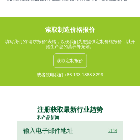
成凝胶状物质，有助于维持肠道菌群平衡、促进消化舒适和规律排便。常见
的来源包括车前子壳、菊粉和β-葡聚糖，它们提供的功能性益处可以与富含
纤维的饮食相辅相成。
索取制造价格报价
填写我们的“请求报价”表格，以便我们为您提供定制价格报价，以开
始生产您的营养补充剂。
获取定制报价
或者致电我们 +86 133 1888 8296
注册获取最新行业趋势
和产品新闻
订阅