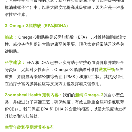
，它是生物活性最强的形式，悬浮在少量健康油脂（如特级初榨橄
榄油或椰子油）中，以最大限度地提高其吸收率，因为它是一种脂
溶性维生素。
3. Omega-3脂肪酸（EPA和DHA）
挑战：
Omega-3脂肪酸是必需脂肪酸（EFA），对维持细胞膜流动
性、减少炎症和促进大脑健康至关重要。现代饮食通常缺乏这些关
键脂肪。
科学建议：
EPA 和 DHA 已被证实有助于维护心血管健康并减轻全
身炎症。尤其对女性而言，Omega-3 脂肪酸对维持
激素平衡
至关
重要，并能显著缓解经前综合征 (
PMS
) 和痛经症状。其抗炎特性
在治疗子宫内膜异位症等疾病方面也发挥着关键作用。
Zoomsheal Health 定制内容：
我们的
超纯 Omega-3
源自小型鱼
类，并经过分子蒸馏工艺，确保纯度，有效去除重金属和
多氯联苯
(PCBs)
。我们保证 EPA 和 DHA 的含量均很高，以最大限度地发挥
其抗炎和认知益处。
生育年龄和孕期营养补充剂