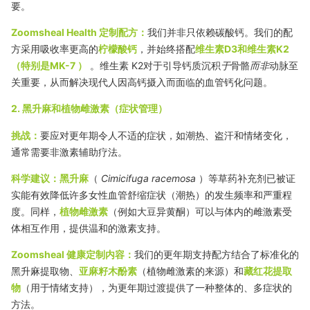
要。
Zoomsheal Health 定制配方：
我们并非只依赖碳酸钙。我们的配
方采用吸收率更高的
柠檬酸钙
，并始终搭配
维生素
D3
和维生素
K2
（特别是
MK-7
）
。
维生素 K2
对于引导钙质沉积
于
骨骼
而非
动脉至
关重要，从而解决现代人因高钙摄入而面临的血管钙化问题。
2. 黑升麻和植物雌激素（症状管理）
挑战：
要应对更年期令人不适的症状，如潮热、盗汗和情绪变化，
通常需要非激素辅助疗法。
科学建议：
黑升麻
（
Cimicifuga racemosa
）等草药补充剂已被证
实能有效降低许多女性血管舒缩症状（潮热）的发生频率和严重程
度。同样，
植物雌激素
（例如大豆异黄酮）可以与体内的雌激素受
体相互作用，提供温和的激素支持。
Zoomsheal 健康定制内容：
我们的更年期支持配方结合了标准化的
黑升麻提取物、
亚麻籽木酚素
（植物雌激素的来源）和
藏红花提取
物
（用于情绪支持），为更年期过渡提供了一种整体的、多症状的
方法。