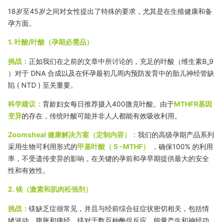
18岁至45岁之间对女性提出了特殊的要求，尤其是在生殖健康和备
孕方面。
1. 叶酸/叶酸（孕期必需品）
挑战：
正如我们在之前的文章中所讨论的，充足的叶酸（维生素
B_9
）对于 DNA 合成以及在怀孕最初几周内预防发育中的胎儿神经管缺
陷 (
NTD
) 至关重要。
科学建议：
育龄妇女每日推荐摄入
400微克
叶酸。由于
MTHFR基因
变异
的存在，传统叶酸可能并非人人都能有效吸收利用。
Zoomsheal 健康解决方案（定制内容）：
我们的高级孕期产品系列
采用生物可利用形式的
甲基叶酸（
5
-MTHF）
，确保
100% 的
利用
率，不受遗传变异的影响，在关键的孕前和孕早期提供最大的安全
性和有效性。
2. 镁（激素和肌肉松弛剂）
挑战：
镁缺乏症很常见，并且与
经前综合征
症状密切相关，包括情
绪波动、腹胀和痛经。镁对于数百种酶促反应、能量产生和神经功