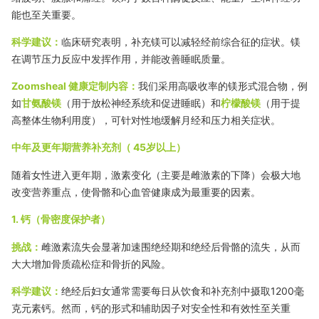
能也至关重要。
科学建议：
临床研究表明，补充镁可以减轻经
前综合征
的症状。镁
在调节压力反应中发挥作用，并能改善睡眠质量。
Zoomsheal 健康定制内容：
我们采用高吸收率的镁形式混合物，例
如
甘氨酸镁
（用于放松神经系统和促进睡眠）和
柠檬酸镁
（用于提
高整体生物利用度），可针对性地缓解月经和压力相关症状。
中年及更年期营养补充剂（
45
岁以上）
随着女性进入更年期，激素变化（主要是雌激素的下降）会极大地
改变营养重点，使骨骼和心血管健康成为最重要的因素。
1. 钙（骨密度保护者）
挑战：
雌激素流失会显著加速围绝经期和绝经后骨骼的流失，从而
大大增加骨质疏松症和骨折的风险。
科学建议：
绝经后妇女通常需要每日从饮食和补充剂中摄取
1200毫
克
元素钙。然而，钙的形式和辅助因子对安全性和有效性至关重