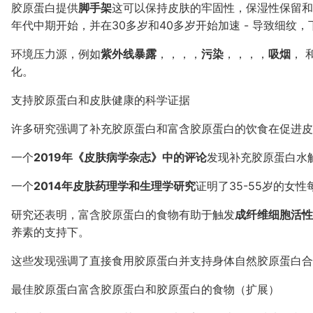
胶原蛋白提供
脚手架
这可以保持皮肤的牢固性，保湿性保留和
年代中期开始，并在30多岁和40多岁开始加速 - 导致细纹
环境压力源，例如
紫外线暴露
，，，，
污染
，，，，
吸烟
， 
化。
支持胶原蛋白和皮肤健康的科学证据
许多研究强调了补充胶原蛋白和富含胶原蛋白的饮食在促进皮
一个
2019年《皮肤病学杂志》中的评论
发现补充胶原蛋白水
一个
2014年皮肤药理学和生理学研究
证明了35-55岁的女
研究还表明，富含胶原蛋白的食物有助于触发
成纤维细胞活性
养素的支持下。
这些发现强调了直接食用胶原蛋白并支持身体自然胶原蛋白合
最佳胶原蛋白富含胶原蛋白和胶原蛋白的食物（扩展）