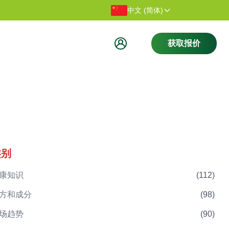
感谢您访问我们的网站。
欢迎访问
中文 (简体)
获取报价
类别
康知识
(
112
)
方和成分
(
98
)
场趋势
(
90
)