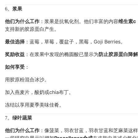
6。
浆果
他们为什么工作
：浆果是抗氧化剂。他们丰富的内容
维生素c
支持新的胶原蛋白产生。
最佳选择
：蓝莓，草莓，覆盆子，黑莓，Goji Berries。
奖励收益
：在浆果中发现的椭圆酸已显示为
防止胶原蛋白降解
如何享受
：
用胶原粉混合冰沙。
加入燕麦片，酸奶或chia布丁。
冻结以享用夏季美味佳肴。
7。
绿叶蔬菜
他们为什么工作
：像菠菜，羽衣甘蓝，羽衣甘蓝和芝麻菜这样