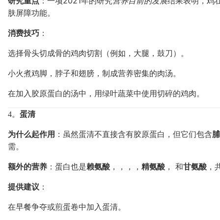
研究重点
：一项2021年的研究
营养目前的发展
结果表明，鸡
肤屏障功能。
消费技巧
：
选择骨头切成骨的鸡肉切割（例如，大腿，鼓刀）。
小火煮鸡脚，脖子和翅膀，制成营养密集的肉汤。
在加入胶原蛋白的汤中，用绿叶蔬菜中使用切碎的鸡肉。
4。
蛋清
为什么起作用
：虽然蛋清不直接含有胶原蛋白，但它们包含
脯
需。
额外的营养
：蛋白也是
赖氨酸
，，，，
精氨酸
， 和
甘氨酸
，
提供建议
：
在早餐争夺或煎蛋卷中加入蛋清。