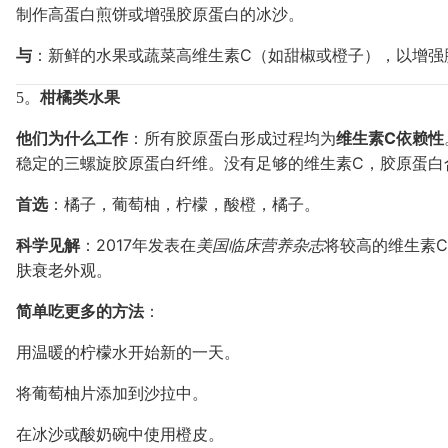
制作高蛋白煎饼或增强胶原蛋白的冰沙。
与
：新鲜的水果或蔬菜高维生素C（如甜椒或橙子），以增强
5。
柑橘类水果
他们为什么工作
：所有胶原蛋白形成过程均为
维生素C依赖性
稳定的三螺旋胶原蛋白纤维。没有足够的维生素C，胶原蛋白
首选
：橘子，葡萄柚，柠檬，酸橙，橘子。
科学见解
：2017年发表在
美国临床营养杂志
将较高的维生素
肤衰老外观。
简单吃更多的方法
：
用温暖的柠檬水开始新的一天。
将葡萄柚片添加到沙拉中。
在冰沙或酸奶碗中使用橙皮。