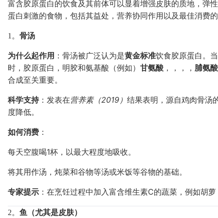
富含胶原蛋白的饮食及其前体可以显着增强皮肤的质地，弹性
蛋白刺激的食物，包括其益处，营养协同作用以及最佳消费的
1。
骨汤
为什么起作用
：骨汤被广泛认为是
黄金标准
饮食胶原蛋白。当
时，胶原蛋白，明胶和氨基酸（例如）
甘氨酸
，，，，
脯氨酸
合成至关重要。
科学支持
：发表在
营养素（2019）
结果表明，源自鸡肉骨汤
度降低。
如何消费
：
每天空腹喝1杯，以最大程度地吸收。
将其用作汤，炖菜和谷物等汤或米饭等谷物的基础。
专家提示
：在烹饪过程中加入富含维生素C的蔬菜，例如胡萝
2。
鱼（尤其是皮肤）