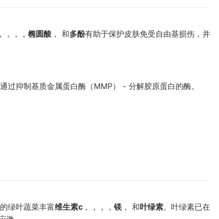
，，，，
椭圆酸
， 和
多酚
有助于保护皮肤免受自由基损伤，并
通过抑制基质金属蛋白酶（MMP） - 分解胶原蛋白的酶。
的绿叶蔬菜丰富
维生素c
，，，，
镁
， 和
叶绿素
。叶绿素已在