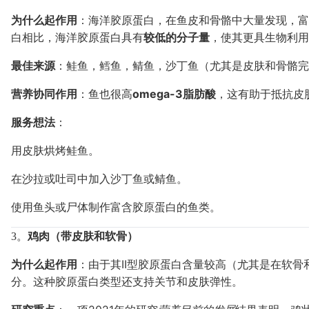
为什么起作用
：海洋胶原蛋白，在鱼皮和骨骼中大量发现，富
白相比，海洋胶原蛋白具有
较低的分子量
，使其更具生物利用
最佳来源
：鲑鱼，鳕鱼，鲭鱼，沙丁鱼（尤其是皮肤和骨骼完
营养协同作用
：鱼也很高
omega-3脂肪酸
，这有助于抵抗皮
服务想法
：
用皮肤烘烤鲑鱼。
在沙拉或吐司中加入沙丁鱼或鲭鱼。
使用鱼头或尸体制作富含胶原蛋白的鱼类。
3。
鸡肉（带皮肤和软骨）
为什么起作用
：由于其II型胶原蛋白含量较高（尤其是在软
分。这种胶原蛋白类型还支持关节和皮肤弹性。