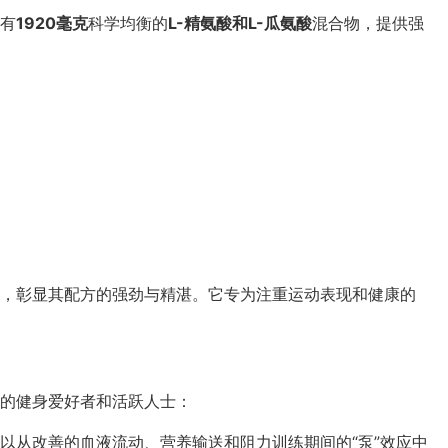
有
1920毫克
科学均衡的
L-精氨酸和L-瓜氨酸
混合物，提供强
，彰显其配方的强劲与精湛。它专为注重运动表现和健康的
的健身爱好者和活跃人士：
以从改善的血液流动、营养输送和阻力训练期间的“泵”效应中