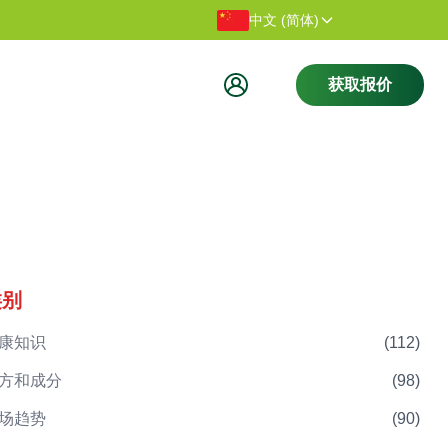
感谢您访问我们的网站。
欢迎访问
中文 (简体)
获取报价
类别
康知识
(
112
)
方和成分
(
98
)
场趋势
(
90
)