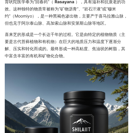
育吠陀医学奉为“回春药”（
Rasayana
），具有滋补和抗衰老的功
效。这种独特的物质常被称为“矿物沥青”、“岩石汗液”或“穆米
约”（Moomiyo），是一种黑褐色渗出物，主要产于喜马拉雅山脉，
但也见于阿尔泰山脉、高加索山脉和安第斯山脉等地区。
喜来芝的形成是一个长达千年的过程。它是由特定的植物物质（主
要是古代苔藓植物和有机物）在巨大的地质压力和温度下逐渐分
解、压实和转化而成的。最终形成一种高粘度、焦油状的树脂，其
中富含丰富的有机和矿物化合物。