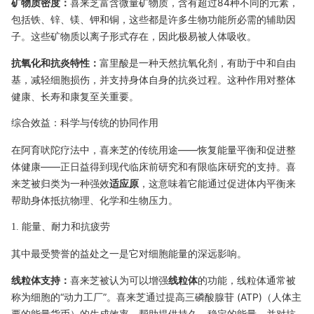
矿物质密度：
喜来芝富含微量矿物质，含有超过84种不同的元素，
包括铁、锌、镁、钾和铜，这些都是许多生物功能所必需的辅助因
子。这些矿物质以离子形式存在，因此极易被人体吸收。
抗氧化和抗炎特性：
富里酸是一种天然抗氧化剂，有助于中和自由
基，减轻细胞损伤，并支持身体自身的抗炎过程。这种作用对整体
健康、长寿和康复至关重要。
综合效益：科学与传统的协同作用
在阿育吠陀疗法中，喜来芝的传统用途——恢复能量平衡和促进整
体健康——正日益得到现代临床前研究和有限临床研究的支持。喜
来芝被归类为一种强效
适应原
，这意味着它能通过促进体内平衡来
帮助身体抵抗物理、化学和生物压力。
1. 能量、耐力和抗疲劳
其中最受赞誉的益处之一是它对细胞能量的深远影响。
线粒体支持：
喜来芝被认为可以增强
线粒体
的功能，线粒体通常被
称为细胞的“动力工厂”。喜来芝通过提高三磷酸腺苷 (ATP)（人体主
要的能量货币）的生成效率，帮助提供持久、稳定的能量，并对抗