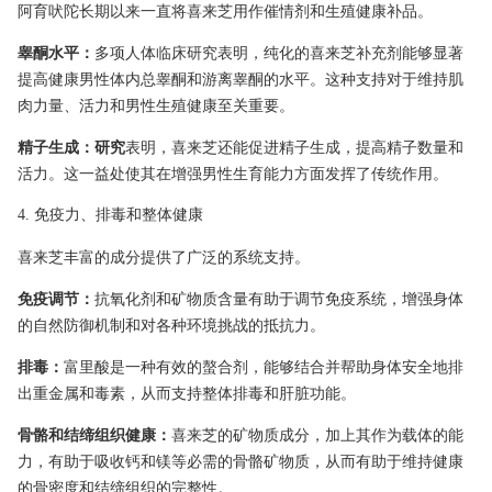
阿育吠陀长期以来一直将喜来芝用作催情剂和生殖健康补品。
睾酮水平：
多项人体临床研究表明，纯化的喜来芝补充剂能够显著
提高健康男性体内总睾酮和游离睾酮的水平。这种支持对于维持肌
肉力量、活力和男性生殖健康至关重要。
精子生成：研究
表明，喜来芝还能促进精子生成，提高精子数量和
活力。这一益处使其在增强男性生育能力方面发挥了传统作用。
4. 免疫力、排毒和整体健康
喜来芝丰富的成分提供了广泛的系统支持。
免疫调节：
抗氧化剂和矿物质含量有助于调节免疫系统，增强身体
的自然防御机制和对各种环境挑战的抵抗力。
排毒：
富里酸是一种有效的螯合剂，能够结合并帮助身体安全地排
出重金属和毒素，从而支持整体排毒和肝脏功能。
骨骼和结缔组织健康：
喜来芝的矿物质成分，加上其作为载体的能
力，有助于吸收钙和镁等必需的骨骼矿物质，从而有助于维持健康
的骨密度和结缔组织的完整性。