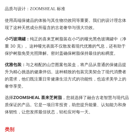
品质与设计：ZOOMSHEAL 标准
使用高端保健品的体验与其生物功效同等重要。我们的设计理念体
现了这种天然成分所蕴含的古老奢华与强大功效。
小巧玻璃罐：
纯正的喜来芝树脂装在小巧的哑光黑色玻璃罐中（净
重 30 克）。这种哑光表面不仅散发着现代优雅的气息，还有助于
保护树脂免受光照降解。密封盖确保树脂保持最佳的粘稠度。
优雅包装：
与之相配的山峦图案包装盒，将产品从普通的保健品提
升为精心挑选的健康伴侣。这种精致的包装完美契合了现代消费者
的需求，他们既注重日常健康生活方式的功能性，也追求美学上的
奢华享受。
选择
ZOOMSHEAL 喜来芝树脂
，您就选择了融合古老智慧与现代品
质保证的产品。它是一项日常投资，助您提升能量、认知能力和身
体韧性，让您发挥最佳状态，轻松应对每一天。
类别