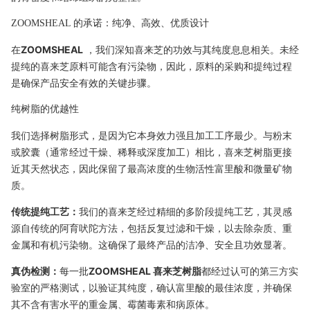
ZOOMSHEAL 的承诺：纯净、高效、优质设计
在
ZOOMSHEAL
，我们深知喜来芝的功效与其纯度息息相关。未经
提纯的喜来芝原料可能含有污染物，因此，原料的采购和提纯过程
是确保产品安全有效的关键步骤。
纯树脂的优越性
我们选择树脂形式，是因为它本身效力强且加工工序最少。与粉末
或胶囊（通常经过干燥、稀释或深度加工）相比，喜来芝树脂更接
近其天然状态，因此保留了最高浓度的生物活性富里酸和微量矿物
质。
传统提纯工艺：
我们的喜来芝经过精细的多阶段提纯工艺，其灵感
源自传统的阿育吠陀方法，包括反复过滤和干燥，以去除杂质、重
金属和有机污染物。这确保了最终产品的洁净、安全且功效显著。
真伪检测：
每一批
ZOOMSHEAL 喜来芝树脂
都经过认可的第三方实
验室的严格测试，以验证其纯度，确认富里酸的最佳浓度，并确保
其不含有害水平的重金属、霉菌毒素和病原体。