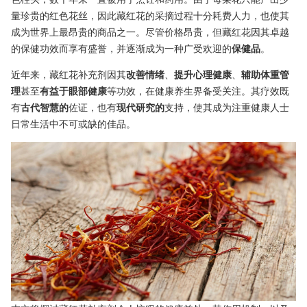
量珍贵的红色花丝，因此藏红花的采摘过程十分耗费人力，也使其
成为世界上最昂贵的商品之一。尽管价格昂贵，但藏红花因其卓越
的保健功效而享有盛誉，并逐渐成为一种广受欢迎的
保健品
。
近年来，藏红花补充剂因其
改善情绪
、
提升心理健康
、
辅助体重管
理
甚至
有益于眼部健康
等功效，在健康养生界备受关注。其疗效既
有
古代智慧的
佐证，也有
现代研究的
支持，使其成为注重健康人士
日常生活中不可或缺的佳品。