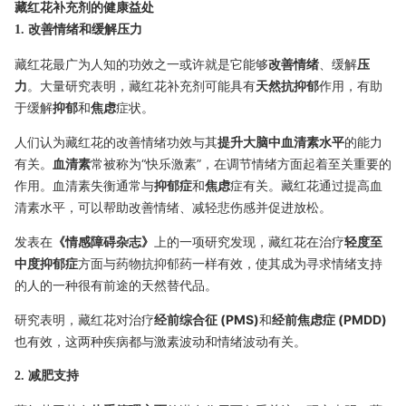
藏红花补充剂的健康益处
1. 改善情绪和缓解压力
藏红花最广为人知的功效之一或许就是它能够
改善情绪
、缓解
压
力
。大量研究表明，藏红花补充剂可能具有
天然抗抑郁
作用，有助
于缓解
抑郁
和
焦虑
症状。
人们认为藏红花的改善情绪功效与其
提升大脑中血清素水平
的能力
有关。
血清素
常被称为“快乐激素”，在调节情绪方面起着至关重要的
作用。血清素失衡通常与
抑郁症
和
焦虑
症有关。藏红花通过提高血
清素水平，可以帮助改善情绪、减轻悲伤感并促进放松。
发表在
《情感障碍杂志》
上的一项研究发现，藏红花在治疗
轻度至
中度抑郁症
方面与药物抗抑郁药一样有效，使其成为寻求情绪支持
的人的一种很有前途的天然替代品。
研究表明，藏红花对治疗
经前综合征 (PMS)
和
经前焦虑症 (PMDD)
也有效，这两种疾病都与激素波动和情绪波动有关。
2. 减肥支持