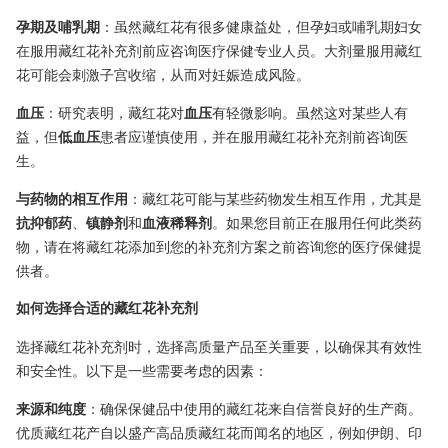
孕期及哺乳期
：虽然藏红花有很多健康益处，但孕妇或哺乳期妇女
在服用藏红花补充剂前应咨询医疗保健专业人员。大剂量服用藏红
花可能会刺激子宫收缩，从而对妊娠造成风险。
血压
：研究表明，藏红花对
血压
有轻微影响。虽然这对某些人有
益，但
低血压
患者应谨慎使用，并在服用藏红花补充剂前咨询医
生。
与药物的相互作用
：藏红花可能与某些药物发生相互作用，尤其是
抗抑郁药
、
镇静剂
和
血液稀释剂
。如果您目前正在服用任何此类药
物，请在将藏红花添加到您的补充剂方案之前咨询您的医疗保健提
供者。
如何选择合适的藏红花补充剂
选择藏红花补充剂时，选择高质量产品至关重要，以确保其有效性
和安全性。以下是一些需要考虑的因素：
来源和纯度
：确保保健品中使用的藏红花来自信誉良好的生产商。
优质藏红花产自以盛产高品质藏红花而闻名的地区，例如伊朗、印