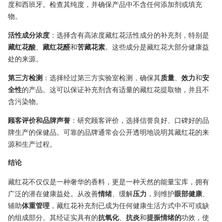
度和西班牙。检查其纯度，并确保产品中不含任何添加剂或填充
物。
活性成分浓度
：选择含有高浓度藏红花活性成分的补充剂，特别是
藏红花酸
、
藏红花醛
和
苦藏花素
。这些成分是藏红花大部分健康益
处的来源。
第三方检测
：选择经过第三方实验室检测，确保其
质量
、
效力
和
安
全性
的产品。这可以保证补充剂含有适量的藏红花提取物，并且不
含污染物。
顾客评价和品牌声誉
：研究顾客评价，选择信誉良好、口碑好的品
牌生产的保健品。可靠的品牌通常会公开透明地说明其藏红花的来
源和生产过程。
结论
藏红花不仅仅是一种奢华的香料，更是一种天然的能量宝库，拥有
广泛的潜在健康益处。从改善
情绪
、缓解
压力
，到维护
眼部健康
、
辅助
体重管理
，藏红花补充剂已成为任何健康生活方式中不可或缺
的组成部分。其经证实具有的
抗氧化
、
抗炎
和
提振情绪的
功效，使