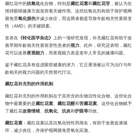
藏红花中的
抗氧化
化合物，特别是
藏红花素
和
藏红花苷
，被认为在
维持眼睛健康方面发挥着关键作用。这些抗氧化剂有助于保护视网
膜免受
氧化损伤
并减少炎症，而这两者都是导致年龄相关性黄斑变
性（AMD）的关键因素。
发表在
《转化医学杂志》
上的一项研究发现，补充藏红花有助于改
善早期年龄相关性黄斑变性患者的
视力
。此外，研究还表明，藏红
花可以改善
夜视能力
，而夜视能力差是老年人常见的健康问题。
鉴于藏红花具有促进眼部健康的潜力，它正逐渐被认可为治疗与年
龄相关的视力问题的天然替代疗法。
藏红花补充剂的作用机制
藏红花补充剂的作用机制在于其所含的生物活性化合物。这些化合
物中最重要的是
藏红花素
、
藏红花醛
和
苦藏花素
。这些化合物赋予
了藏红花
改善情绪
、
抗氧化
、
抗炎
和
护眼等
功效。
藏红花素
：藏红花素以其抗氧化特性而闻名，有助于改善血液循
环，减少炎症，并保护视网膜免受氧化应激。