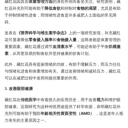
藏红花因其在
体重管理方面
的潜在作用而备受关注。研究表明，藏
红花补充剂可能有助于
降低食欲
和抑制对
食物的渴望
，尤其是有助
于抑制情绪性进食，而情绪性进食是许多减肥人士面临的常见障
碍。
发表在
《营养科学与维生素学杂志》
上的一项研究发现，补充藏红
花可显著降低
零食摄入频率
和
食物摄入量
，这两者都是体重管理的
重要因素。藏红花通过调节
血清素水平
，可能还有助于平衡
饥饿激
素
，从而更容易控制食欲并坚持健康的饮食计划。
此外，藏红花具有提振情绪的功效，有助于缓解压力，而压力往往
与情绪化进食和体重增加有关。通过改善情绪和减轻压力，藏红花
可以在减肥过程中发挥间接但重要的作用。
3. 改善眼部健康
藏红花在
传统医学
中有着悠久的应用历史，用于改善
视力
和维护眼
部健康。近期研究为这种传统用途提供了科学依据，表明藏红花补
充剂可能有助于预防
年龄相关性黄斑变性（AMD）
，这是老年人视
力丧失的主要原因之一。