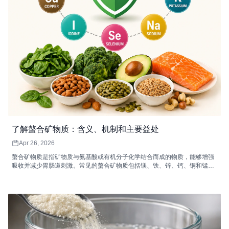
了解螯合矿物质：含义、机制和主要益处
Apr 26, 2026
螯合矿物质是指矿物质与氨基酸或有机分子化学结合而成的物质，能够增强
吸收并减少胃肠道刺激。常见的螯合矿物质包括镁、铁、锌、钙、铜和锰，
它们各自支持着重要的身体功能，例如能量代谢、免疫功能、骨骼健康和酶
促反应。高质量的螯合矿物质补充剂非常适合消化敏感、矿物质需求量较高
或膳食摄入不足的人群。配合均衡饮食和健康的生活方式，螯合矿物质可以
提高矿物质的利用率，并改善整体健康状况。