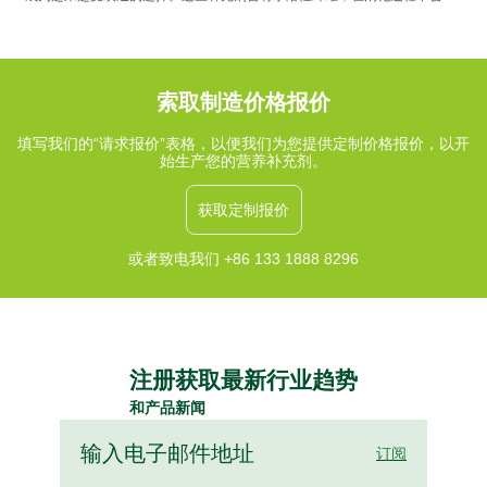
成凝胶状物质，有助于维持肠道菌群平衡、促进消化舒适和规律排便。常见
的来源包括车前子壳、菊粉和β-葡聚糖，它们提供的功能性益处可以与富含
纤维的饮食相辅相成。
索取制造价格报价
填写我们的“请求报价”表格，以便我们为您提供定制价格报价，以开
始生产您的营养补充剂。
获取定制报价
或者致电我们 +86 133 1888 8296
注册获取最新行业趋势
和产品新闻
订阅