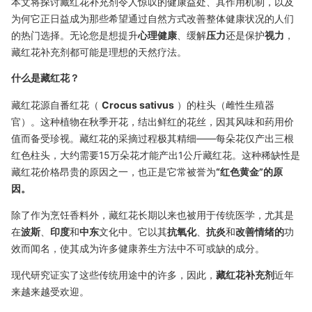
本文将探讨藏红花补充剂令人惊叹的健康益处、其作用机制，以及
为何它正日益成为那些希望通过自然方式改善整体健康状况的人们
的热门选择。无论您是想提升
心理健康
、缓解
压力
还是保护
视力
，
藏红花补充剂都可能是理想的天然疗法。
什么是藏红花？
藏红花源自番红花（
Crocus sativus
）的柱头（雌性生殖器
官）。这种植物在秋季开花，结出鲜红的花丝，因其风味和药用价
值而备受珍视。藏红花的采摘过程极其精细——每朵花仅产出三根
红色柱头，大约需要15万朵花才能产出1公斤藏红花。这种稀缺性是
藏红花价格昂贵的原因之一，也正是它常被誉为
“红色黄金”的原
因。
除了作为烹饪香料外，藏红花长期以来也被用于传统医学，尤其是
在
波斯
、
印度
和
中东
文化中。它以其
抗氧化
、
抗炎
和
改善情绪的
功
效而闻名，使其成为许多健康养生方法中不可或缺的成分。
现代研究证实了这些传统用途中的许多，因此，
藏红花补充剂
近年
来越来越受欢迎。