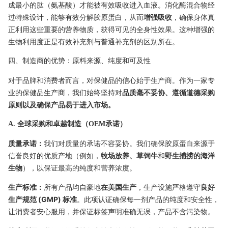
成最小的肽（氨基酸）才能被有效吸收进入血液。消化酶混合物经
过特殊设计，能够有效分解胶原蛋白，从而
增强吸收
，确保身体真
正利用这些重要的营养物质，获得可见的全身性效果。这种增强的
生物利用度正是有效补充剂与普通补充剂的区别所在。
四、制造商的优势：原料来源、纯度和可及性
对于品牌和消费者而言，对保健品的信心始于生产商。作为一家专
业的保健品生产商，我们始终坚持对
品质毫不妥协、遵循道德采购
原则以及确保产品易于进入市场。
A. 全球采购和卓越制造（OEM承诺）
质量承诺：
我们对质量的承诺不容妥协。我们确保胶原蛋白来源于
信誉良好的优质产地（例如，
牧场放养、草饲牛
和
野生捕捞的海洋
生物
），以保证最高的纯度和营养浓度。
生产标准：
所有产品均自豪地
在美国生产
，生产设施严格遵守
良好
生产规范 (GMP) 标准
。此项认证确保每一剂产品的纯度和安全性，
让消费者安心服用，并保证标签声明准确无误，产品不含污染物。