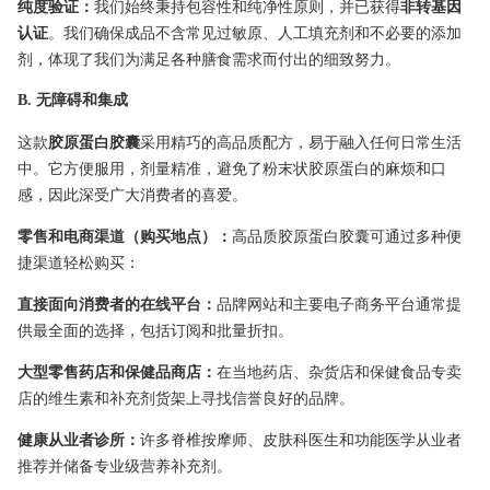
纯度验证：
我们始终秉持包容性和纯净性原则，并已获得
非转基因
认证
。我们确保成品不含常见过敏原、人工填充剂和不必要的添加
剂，体现了我们为满足各种膳食需求而付出的细致努力。
B. 无障碍和集成
这款
胶原蛋白胶囊
采用精巧的高品质配方，易于融入任何日常生活
中。它方便服用，剂量精准，避免了粉末状胶原蛋白的麻烦和口
感，因此深受广大消费者的喜爱。
零售和电商渠道（购买地点）：
高品质胶原蛋白胶囊可通过多种便
捷渠道轻松购买：
直接面向消费者的在线平台：
品牌网站和主要电子商务平台通常提
供最全面的选择，包括订阅和批量折扣。
大型零售药店和保健品商店：
在当地药店、杂货店和保健食品专卖
店的维生素和补充剂货架上寻找信誉良好的品牌。
健康从业者诊所：
许多脊椎按摩师、皮肤科医生和功能医学从业者
推荐并储备专业级营养补充剂。