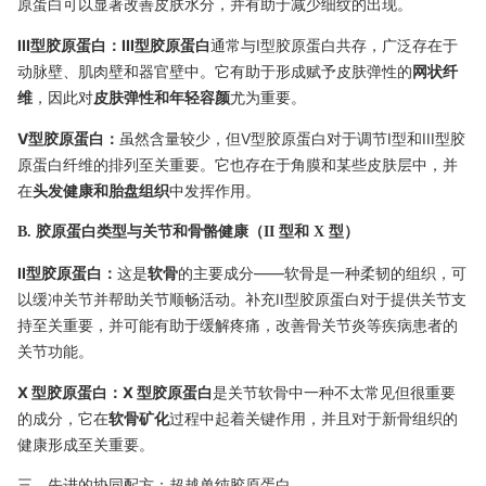
原蛋白可以显著改善皮肤水分，并有助于减少细纹的出现。
III型胶原蛋白：III型胶原蛋白
通常与I型胶原蛋白共存，广泛存在于
动脉壁、肌肉壁和器官壁中。它有助于形成赋予皮肤弹性的
网状纤
维
，因此对
皮肤弹性和年轻容颜
尤为重要。
V型胶原蛋白：
虽然含量较少，但V型胶原蛋白对于调节I型和III型胶
原蛋白纤维的排列至关重要。它也存在于角膜和某些皮肤层中，并
在
头发健康和胎盘组织
中发挥作用。
B. 胶原蛋白类型与关节和骨骼健康（II 型和 X 型）
II型胶原蛋白：
这是
软骨
的主要成分——软骨是一种柔韧的组织，可
以缓冲关节并帮助关节顺畅活动。补充II型胶原蛋白对于提供关节支
持至关重要，并可能有助于缓解疼痛，改善骨关节炎等疾病患者的
关节功能。
X 型胶原蛋白：X 型胶原蛋白
是关节软骨中一种不太常见但很重要
的成分，它在
软骨矿化
过程中起着关键作用，并且对于新骨组织的
健康形成至关重要。
三、先进的协同配方：超越单纯胶原蛋白