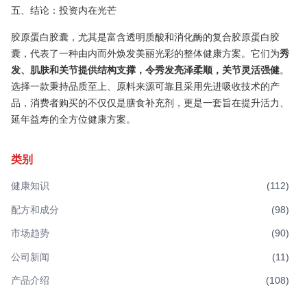
五、结论：投资内在光芒
胶原蛋白胶囊，尤其是富含透明质酸和消化酶的复合胶原蛋白胶
囊，代表了一种由内而外焕发美丽光彩的整体健康方案。它们为
秀
发、肌肤和关节提供结构支撑，令秀发亮泽柔顺，关节灵活强健
。
选择一款秉持品质至上、原料来源可靠且采用先进吸收技术的产
品，消费者购买的不仅仅是膳食补充剂，更是一套旨在提升活力、
延年益寿的全方位健康方案。
类别
健康知识
(
112
)
配方和成分
(
98
)
市场趋势
(
90
)
公司新闻
(
11
)
产品介绍
(
108
)