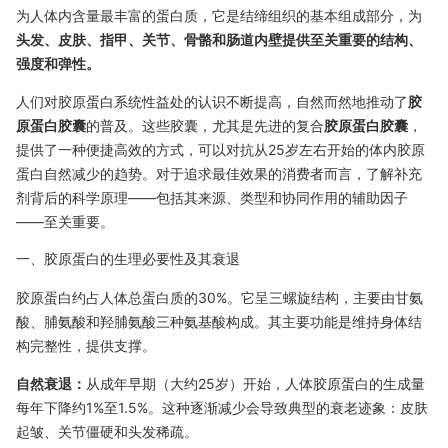
为人体内含量最丰富的蛋白质，它是结缔组织的基本组成部分，为
头发、皮肤、指甲、关节、骨骼和肠道内壁提供至关重要的结构、
强度和弹性。
人们对胶原蛋白系统性益处的认识不断提高，自然而然地推动了
胶
原蛋白胶囊
的普及。这些胶囊，尤其是先进的复合
胶原蛋白胶囊
，
提供了一种便捷高效的方式，可以对抗从25岁左右开始的体内胶原
蛋白自然减少的趋势。对于追求最佳效果的消费者而言，了解补充
剂背后的科学原理——包括其来源、类型和协同作用的辅助因子
——至关重要。
一、胶原蛋白的生理必要性及其衰退
胶原蛋白约占人体总蛋白质的30%。它呈三螺旋结构，主要由甘氨
酸、脯氨酸和羟脯氨酸三种氨基酸构成。其主要功能是维持身体结
构完整性，提供支撑。
自然衰退：
从成年早期（大约25岁）开始，人体胶原蛋白的生成量
每年下降约1%至1.5%。这种逐渐减少会导致典型的衰老迹象：皮肤
起皱、关节僵硬和头发稀疏。