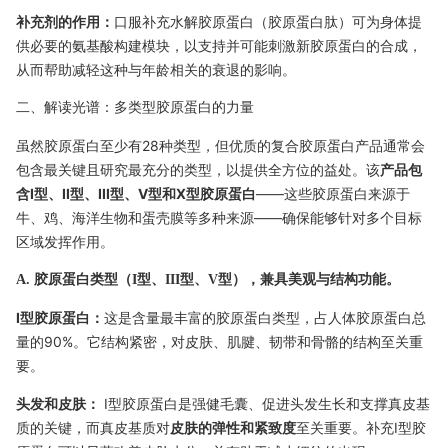
补充剂的作用：
口服补充水解胶原蛋白（胶原蛋白肽）可为身体提
供必要的氨基酸构建模块，以支持并可能刺激新胶原蛋白的合成，
从而帮助减轻这种与年龄相关的衰退的影响。
二、解读光谱：多类型胶原蛋白的力量
虽然胶原蛋白至少有28种类型，但优质的复合胶原蛋白产品通常会
包含最关键且研究最充分的类型，以提供全方位的益处。该
产品包
含I型、II型、III型、V型和X型胶原蛋白
——这些胶原蛋白来源于
牛、鸡、海洋生物和蛋壳膜等多种来源——确保能够针对多个目标
区域发挥作用。
A. 胶原蛋白类型（I型、III型、V型），兼具美观与结构功能。
I型胶原蛋白：
这是含量最丰富的胶原蛋白类型，占人体胶原蛋白总
量的90%。它结构紧密，对皮肤、肌腱、韧带和骨骼的结构至关重
要。
头发和皮肤：
I型胶原蛋白是强健毛囊、促进头发生长和支撑真皮基
质的关键，而真皮基质对
皮肤的弹性和紧致度
至关重要。补充I型胶