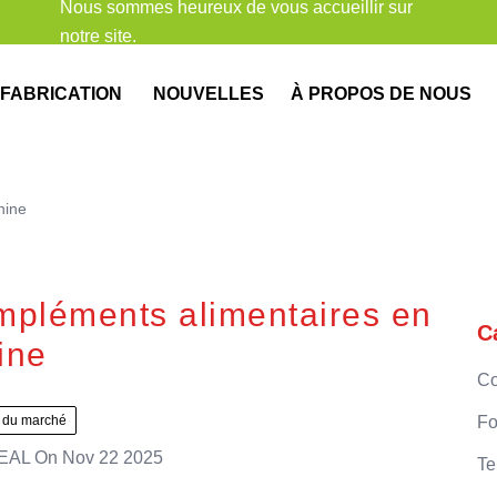
Nous sommes heureux de vous accueillir sur
notre site.
FABRICATION
NOUVELLES
À PROPOS DE NOUS
hine
ompléments alimentaires en
C
ine
Co
 du marché
Fo
EAL
On
Nov 22 2025
Te