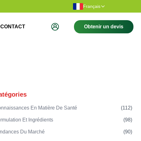
Merci d'avoir visité notre site Web.
Bienvenue su
Français
CONTACT
Obtenir un devis
atégories
nnaissances En Matière De Santé
(
112
)
rmulation Et Ingrédients
(
98
)
ndances Du Marché
(
90
)