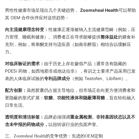
男性性健康市场呈现出几个关键趋势，
Zoomsheal Health
可以帮助
其 OEM 合作伙伴应对这些趋势：
向主流健康理念转变：
性健康正逐渐被纳入主流健康范畴（例如，压
力管理、睡眠和健身）。消费者正在寻求能够提供
整体益处
的膳食补
充剂，例如，将睾酮支持与适应原（如南非醉茄）相结合以缓解压
力。
对临床验证的需求：
由于历史上存在掺假产品（通常含有隐藏的
PDE5i 药物，如西地那非或他达拉非），有识之士要求产品采用已发
表的人体临床试验的
专利品牌成分
（例如 Testofen、Libifem）。
配方创新：
虽然胶囊仍占据主导地位，但市场正在向更方便消费者和
更隐蔽的形式扩展：
软糖、功能性液体和隐蔽薄荷糖
，旨在轻松融入
日常生活。
透明度和清洁标签：
品牌必须强调
重金属检测、非转基因状态以及不
含未申报的药物成分，
以扭转该行业的负面声誉。
三、Zoomsheal Health的竞争优势：先进的OEM定制