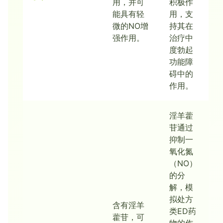
用，并可
积极作
能具有轻
用，支
微的NO增
持其在
强作用。
治疗中
度勃起
功能障
碍中的
作用。
淫羊藿
苷通过
抑制一
氧化氮
（NO）
的分
解，模
拟处方
含有淫羊
类ED药
藿苷，可