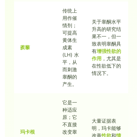
传统上
用作催
关于睾酮水平
情剂；
升高的研究结
可提高
果不一，但一
黄体生
致表明睾酮具
蒺藜
成素
有
增强性欲的
(LH) 水
作用
，尤其是
平，从
在性欲低下的
而刺激
情况下。
睾酮的
产生。
它是一
种适应
原；它
大量证据表
不直接
明，玛卡能够
玛卡根
改变睾
改善
性欲
和
情