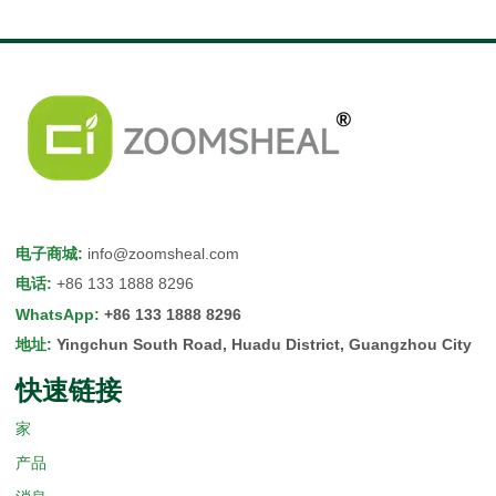
电子商城
:
info@zoomsheal.com
电话
:
+86 133 1888 8296
WhatsApp
:
+86 133 1888 8296
地址
:
Yingchun South Road, Huadu District, Guangzhou City
快速链接
家
产品