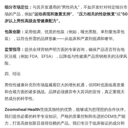
细分市场定位：
与其开发通用的“男性药丸”，不如开发针对特定细分市
场的产品，例如
“运动表现和激素支持”、
“压力相关的性欲恢复”
或
“50
岁以上男性高级血管健康配方”。
包装创新：
采用低调、优质的包装（例如，哑光黑瓶、单剂量泡罩包
装），以符合所需的品牌形象——从临床和严肃到低调和奢华。
监管指导：
提供全球营销声明方面的专家咨询，确保产品语言符合地
区法规（例如 FDA、EFSA），以降低与性健康产品营销相关的法律风
险。
四、结论
男性性健康补充剂市场蕴藏着巨大的增长机遇，但同时也面临着质量
和合规方面的诸多挑战。品牌必须摒弃夸大其词的宣传，真正重视天
然成分的科学性。
Zoomsheal Health
凭借其独特的优势，能够成为您理想的合作伙伴。
我们提供必要的科学专业知识、严格的质量控制和先进的OEM生产能
力，打造高效创新且值得信赖的产品。我们专注于临床验证的成分和