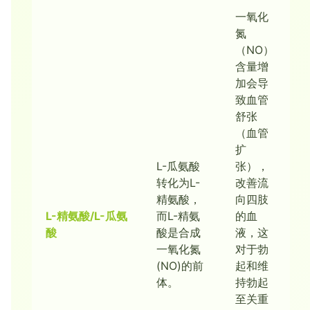
一氧化
氮
（NO）
含量增
加会导
致血管
舒张
（血管
扩
L-瓜氨酸
张），
转化为L-
改善流
精氨酸，
向四肢
L-精氨酸/L-瓜氨
而L-精氨
的血
酸
酸是合成
液，这
一氧化氮
对于勃
(NO)的前
起和维
体。
持勃起
至关重