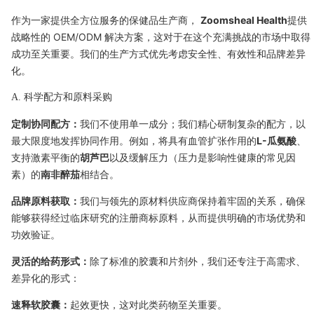
作为一家提供全方位服务的保健品生产商，
Zoomsheal Health
提供
战略性的 OEM/ODM 解决方案，这对于在这个充满挑战的市场中取得
成功至关重要。我们的生产方式优先考虑安全性、有效性和品牌差异
化。
A. 科学配方和原料采购
定制协同配方：
我们不使用单一成分；我们精心研制复杂的配方，以
最大限度地发挥协同作用。例如，将具有血管扩张作用的
L-瓜氨酸
、
支持激素平衡的
胡芦巴
以及缓解压力（压力是影响性健康的常见因
素）的
南非醉茄
相结合。
品牌原料获取：
我们与领先的原材料供应商保持着牢固的关系，确保
能够获得经过临床研究的注册商标原料，从而提供明确的市场优势和
功效验证。
灵活的给药形式：
除了标准的胶囊和片剂外，我们还专注于高需求、
差异化的形式：
速释软胶囊：
起效更快，这对此类药物至关重要。