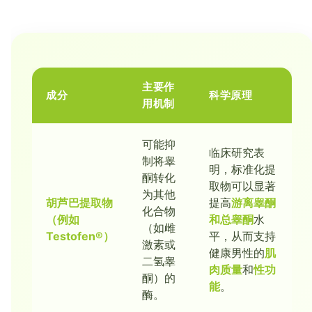
主要作
成分
科学原理
用机制
可能抑
临床研究表
制将睾
明，标准化提
酮转化
取物可以显著
为其他
胡芦巴提取物
提高
游离睾酮
化合物
（例如
和总睾酮
水
（如雌
Testofen®）
平，从而支持
激素或
健康男性的
肌
二氢睾
肉质量
和
性功
酮）的
能
。
酶。