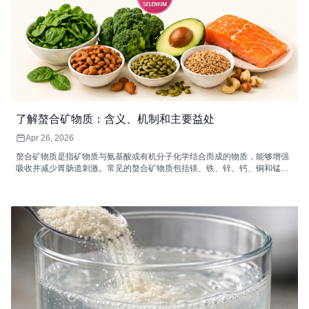
了解螯合矿物质：含义、机制和主要益处
Apr 26, 2026
螯合矿物质是指矿物质与氨基酸或有机分子化学结合而成的物质，能够增强
吸收并减少胃肠道刺激。常见的螯合矿物质包括镁、铁、锌、钙、铜和锰，
它们各自支持着重要的身体功能，例如能量代谢、免疫功能、骨骼健康和酶
促反应。高质量的螯合矿物质补充剂非常适合消化敏感、矿物质需求量较高
或膳食摄入不足的人群。配合均衡饮食和健康的生活方式，螯合矿物质可以
提高矿物质的利用率，并改善整体健康状况。