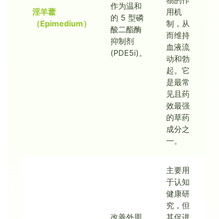
物的作
作为温和
淫羊藿
用机
的 5 型磷
（Epimedium）
制，从
酸二酯酶
而维持
抑制剂
血液流
(PDE5i)。
动和勃
起。它
是最常
见且药
效最强
的草药
成分之
一。
主要用
于认知
健康研
究，但
改善外周
其促进