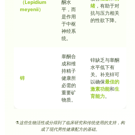
（Lepidium
酮水
绪
，有助于对
meyenii）
平，而
抗与压力相关
是作用
的性欲下降。
于中枢
神经系
统。
睾酮合
锌缺乏与睾酮
成和维
水平低下有
持精子
关。补充锌可
锌
健康所
以确保
最佳的
必需的
激素功能
和
生
重要矿
育能力
。
物质。
⚗️
这些生物活性成分得到了临床研究和传统使用的支持，构
成了现代男性健康配方的基础。