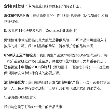
定制口味软糖：
专为注重口味和隐私的消费者打造。
液体酊剂/注射液：
提供高剂量的生物可利用氨基酸（L-瓜氨酸）和植
物提取物。
B. 质量控制和法规遵从性（Zoomsheal 健康保证）
男性性健康领域面临的最大挑战是
掺假
风险——即产品中可能混入未
披露的处方药。我们对品质的承诺，旨在维护您的品牌声誉：
GMP认证及严格检测：
我们的生产设施严格按照cGMP规范运行。每
一批产品都经过严格的重金属、微生物污染物检测，尤其重要的是，
还会筛查未申报的PDE5抑制剂
（西地那非、他达拉非等）——这是确
保消费者安全和法律合规的必要步骤。
清洁标签配方：
我们帮助品牌开发
“清洁标签”产品，
不含不必要的填充
剂、人工色素和有害添加剂，以吸引具有现代健康意识的消费者。
C. 战略性OEM差异化
我们与您携手打造独一无二的产品故事：