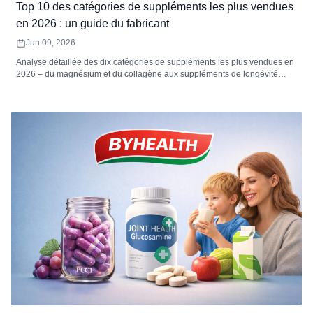
Top 10 des catégories de suppléments les plus vendues
en 2026 : un guide du fabricant
Jun 09, 2026
Analyse détaillée des dix catégories de suppléments les plus vendues en
2026 – du magnésium et du collagène aux suppléments de longévité
NMN et champignons fonctionnels – avec des conseils pratiques sur les
produits à fabriquer, les raisons du succès de chaque catégorie et la
manière de maximiser les profits. Que vous lanciez votre première
marque ou élargissiez une gamme de produits existante, cet article peut
vous aider à faire le bon choix.