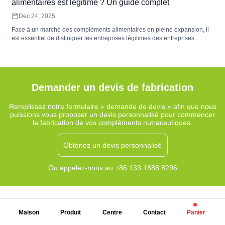
alimentaires est légitime ? Un guide complet
Dec 24, 2025
Face à un marché des compléments alimentaires en pleine expansion, il
est essentiel de distinguer les entreprises légitimes des entreprises
frauduleuses. Ce guide examine des facteurs clés tels que la conformité
réglementaire, la transparence, la provenance des ingrédients et les avis
des consommateurs afin d&#39;aider ces derniers à faire des choix
éclairés. Découvrez comment garantir la sécurité et l&#39;efficacité de
vos compléments alimentaires.
Demander un devis de fabrication
Remplissez notre formulaire « demande de devis » afin que nous
puissions vous proposer un devis personnalisé pour commencer
la fabrication de vos compléments nutraceutiques.
Obtenez un devis personnalisé
Ou appelez-nous au +86 133 1888 8296
Maison
Produit
Centre
Contact
Panier
Inscrivez-vous pour recevoir les