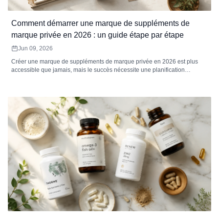
Comment démarrer une marque de suppléments de
marque privée en 2026 : un guide étape par étape
Jun 09, 2026
Créer une marque de suppléments de marque privée en 2026 est plus
accessible que jamais, mais le succès nécessite une planification
minutieuse. Ce guide étape par étape couvre la sélection des catégories,
la recherche d'un fabricant, la compréhension des coûts réels, la
conformité réglementaire, l'image de marque, le choix des canaux de
vente et le lancement de votre premier produit. Comprend des données
de prix réelles, des calculs de marge et une liste de contrôle complète de
pré-lancement.