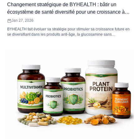
Changement stratégique de BYHEALTH : bâtir un
écosystème de santé diversifié pour une croissance à
long terme
Jan 27, 2026
BYHEALTH fait évoluer sa stratégie pour stimuler sa croissance future en
se diversifiant dans les produits anti-âge, la glucosamine sans
ordonnance et les produits de santé infantile. L&#39;entreprise
s&#39;appuie sur ses atouts actuels pour créer un écosystème de santé
diversifié qui répond aux besoins changeants des consommateurs.