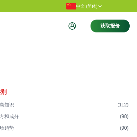
感谢您访问我们的网站。
欢迎访问
中文 (简体)
获取报价
类别
康知识
(
112
)
方和成分
(
98
)
场趋势
(
90
)